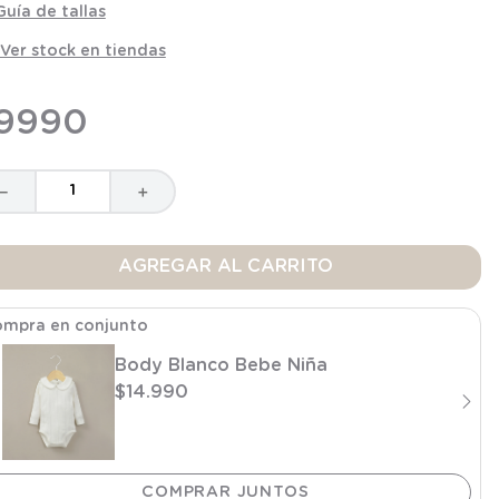
Guía de tallas
Ver stock en tiendas
9990
－
＋
AGREGAR AL CARRITO
mpra en conjunto
Body Blanco Bebe Niña
$
14
.
990