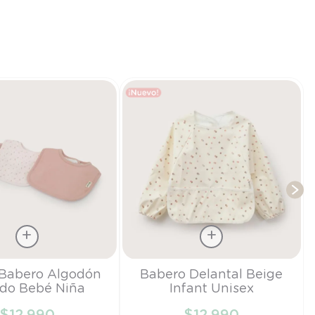
T
Talla
 Babero Algodón
Babero Delantal Beige
do Bebé Niña
Infant Unisex
S
$
12
.
990
$
12
.
990