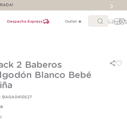
ORADA!
Buscar...
Despacho Express
Outlet 🔥
ack 2 Baberos
lgodón Blanco Bebé
iña
BAGA0410S27
la
U