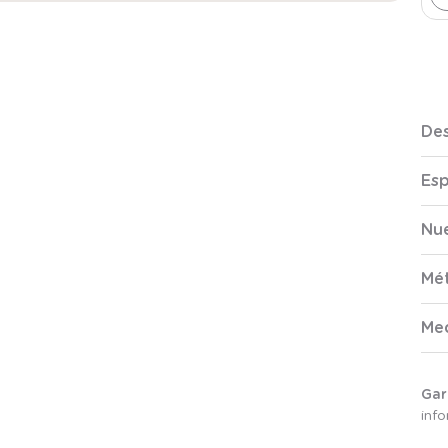
Des
Esp
Nue
Mé
Me
Gar
inf