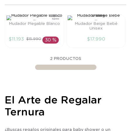
8
.
saco
9
.
saco dormir
Mudador Plegable Blanco
Mudador Beige Bebé
10
.
poleron
Unisex
Talla
Talla
$
11
.
193
$
17
.
990
$
15
.
990
30 %
TU
TU
AÑADIR AL
AÑADIR AL
2
PRODUCTOS
CARRITO
CARRITO
El Arte de Regalar
Ternura
¿Buscas
regalos originales para baby shower
o un