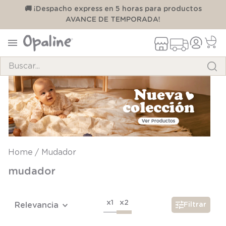
00
🚚 ¡Despacho express en 5 horas para productos
AVANCE DE TEMPORADA!
Buscar...
TÉRMINOS MÁS BUSCADOS
1
.
pijama
2
.
calcetines
3
.
zapatillas
Mudador
4
.
body
mudador
5
.
manta
6
.
panty
x1
x2
Relevancia
Filtrar
7
.
niña