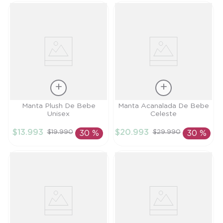
Talla
Talla
Manta Plush De Bebe
Manta Acanalada De Bebe
Unisex
Celeste
TU
TU
$
13
.
993
$
20
.
993
$
19
.
990
$
29
.
990
30 %
30 %
AÑADIR AL
AÑADIR AL
CARRITO
CARRITO