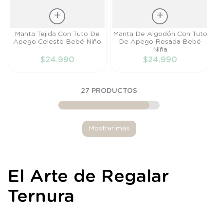
Talla
Talla
Manta Tejida Con Tuto De
Manta De Algodón Con Tuto
Apego Celeste Bebé Niño
De Apego Rosada Bebé
TU
TU
Niña
$
24
.
990
$
24
.
990
AÑADIR AL
AÑADIR AL
CARRITO
CARRITO
27
PRODUCTOS
Mostrar más
El Arte de Regalar
Ternura