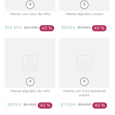
Talla
Talla
Manta con tuto de niño
Manta algodón unisex
TU
TU
$
14
.
994
$
8994
$
24
.
990
$
14
.
990
40 %
40 %
AÑADIR AL
AÑADIR AL
CARRITO
CARRITO
Talla
Talla
Manta algodón de niño
Manta con tuto bambula
unisex
TU
TU
$
8994
$
11
.
994
$
14
.
990
$
19
.
990
40 %
40 %
AÑADIR AL
AÑADIR AL
CARRITO
CARRITO