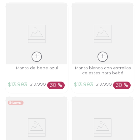
Talla
Talla
Manta de bebe azul
Manta blanca con estrellas
celestes para bebé
TU
TU
$
13
.
993
$
13
.
993
$
19
.
990
$
19
.
990
30 %
30 %
AÑADIR AL
AÑADIR AL
CARRITO
CARRITO