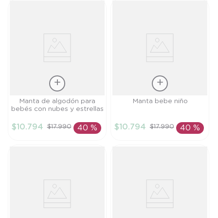
Talla
Talla
Manta de algodón para
Manta bebe niño
bebés con nubes y estrellas
PR
TU
$
10
.
794
$
10
.
794
$
17
.
990
$
17
.
990
40 %
40 %
AÑADIR AL
AÑADIR AL
CARRITO
CARRITO