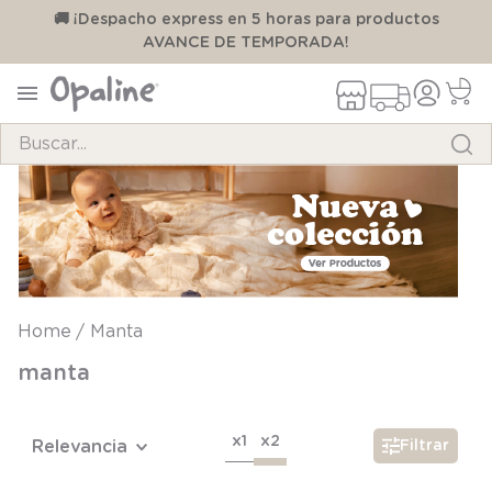
00
🚚 ¡Despacho express en 5 horas para productos
AVANCE DE TEMPORADA!
Buscar...
TÉRMINOS MÁS BUSCADOS
1
.
pijama
2
.
calcetines
3
.
zapatillas
Manta
4
.
body
manta
5
.
manta
6
.
panty
x1
x2
Relevancia
Filtrar
7
.
niña