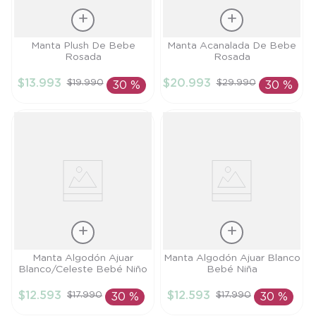
Talla
Talla
Manta Plush De Bebe
Manta Acanalada De Bebe
Rosada
Rosada
TU
TU
$
13
.
993
$
20
.
993
$
19
.
990
$
29
.
990
30 %
30 %
AÑADIR AL
AÑADIR AL
CARRITO
CARRITO
Talla
Talla
Manta Algodón Ajuar
Manta Algodón Ajuar Blanco
Blanco/Celeste Bebé Niño
Bebé Niña
TU
TU
$
12
.
593
$
12
.
593
$
17
.
990
$
17
.
990
30 %
30 %
AÑADIR AL
AÑADIR AL
CARRITO
CARRITO