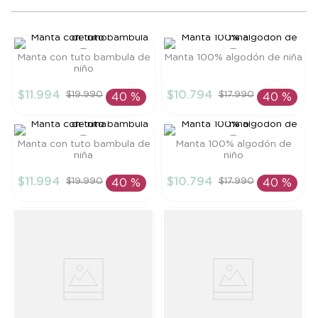
8
.
saco dormir
9
.
saco
Manta con tuto bambula de
Manta 100% algodón de niña
10
.
zapatillas niño
niño
Talla
Talla
$
11
.
994
$
10
.
794
$
19
.
990
$
17
.
990
40 %
40 %
TU
TU
AÑADIR AL
AÑADIR AL
CARRITO
CARRITO
Manta con tuto bambula de
Manta 100% algodón de
niña
niño
Talla
Talla
$
11
.
994
$
10
.
794
$
19
.
990
$
17
.
990
40 %
40 %
TU
TU
AÑADIR AL
AÑADIR AL
CARRITO
CARRITO