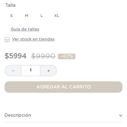
Talla
9
.
saco
S
M
L
XL
10
.
zapatillas niño
Guía de tallas
Ver stock en tiendas
$
5994
$
9990
-
40%
－
＋
AGREGAR AL CARRITO
Descripción