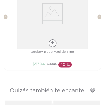
Talla
Jockey Bebe Azul de Niño
S
$
5394
$
8990
40 %
AÑADIR AL CARRITO
Quizás también te encante... 🩶