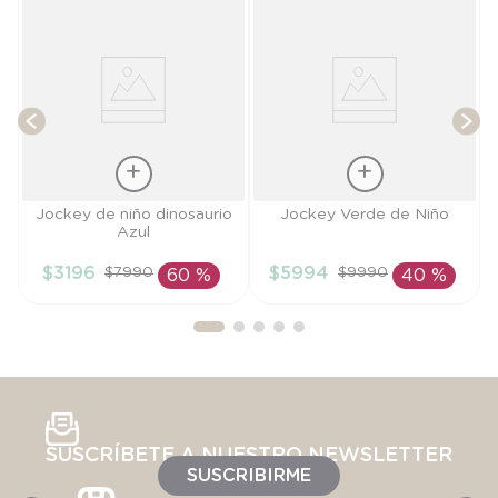
T
Talla
Talla
Jockey de niño dinosaurio
Jockey Verde de Niño
Azul
L
L
$
3196
$
5994
$
7990
$
9990
60 %
40 %
AÑADIR AL
AÑADIR AL
CARRITO
CARRITO
SUSCRÍBETE A NUESTRO NEWSLETTER
SUSCRIBIRME