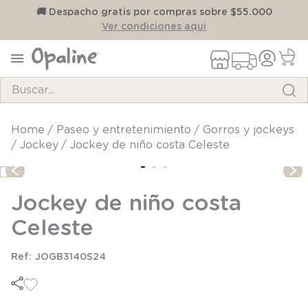
on
🚚 Despacho gratis por compras sobre $55.000
Ver condiciones aqui
Buscar...
TÉRMINOS MÁS BUSCADOS
paseo y entretenimiento
gorros y jockeys
1
.
pijama
jockey
Jockey de niño costa Celeste
2
.
calcetines
3
.
zapatillas
Jockey de niño costa
4
.
body
Celeste
5
.
panty
6
.
manta
JOGB3140S24
7
.
niña
8
.
saco dormir