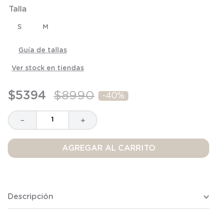
8
.
saco
Talla
9
.
saco dormir
S
M
10
.
accesorios
Guía de tallas
Ver stock en tiendas
$
5394
$
8990
-
40%
－
＋
AGREGAR AL CARRITO
Descripción