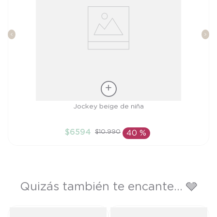
Talla
Jockey beige de niña
S
$
6594
$
10
.
990
40 %
AÑADIR AL CARRITO
Quizás también te encante... 🩶