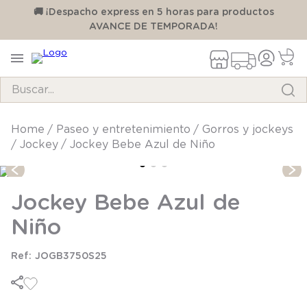
00
🚚 ¡Despacho express en 5 horas para productos
AVANCE DE TEMPORADA!
Buscar...
TÉRMINOS MÁS BUSCADOS
paseo y entretenimiento
gorros y jockeys
jockey
Jockey Bebe Azul de Niño
1
.
pijama
2
.
calcetines
Jockey Bebe Azul de
3
.
zapatillas
Niño
4
.
body
5
.
manta
JOGB3750S25
6
.
panty
7
.
niña