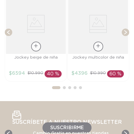
T
Talla
Talla
Jockey beige de niña
Jockey multicolor de niña
S
M
$
6594
$
4396
$
10
.
990
$
10
.
990
40 %
60 %
AÑADIR AL
AÑADIR AL
CARRITO
CARRITO
SUSCRÍBETE A NUESTRO NEWSLETTER
SUSCRIBIRME
Cambio Gratis en nuestras tiendas