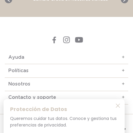
Ayuda
+
Políticas
+
Nosotros
+
Contacto y soporte
+
Protección de Datos
Queremos cuidar tus datos. Conoce y gestiona tus
© 2025. Todos los derechos reservados
preferencias de privacidad.
Por tu seguridad, recuerda revisar siempre en tu navegador que el sitio que
visitas sea la versión oficial. La dirección opaline.cl es la única del sitio oficial de
Opaline.Seguridad y Privacidad Garantizada SSL Secure GlobalSign. Comprar en