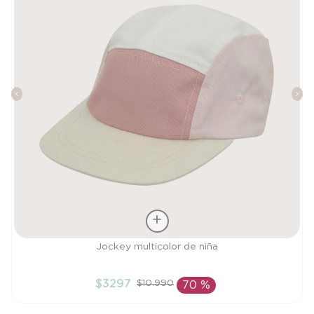
Talla
Jockey multicolor de niña
M
$
3297
$
10
.
990
70 %
AÑADIR AL CARRITO