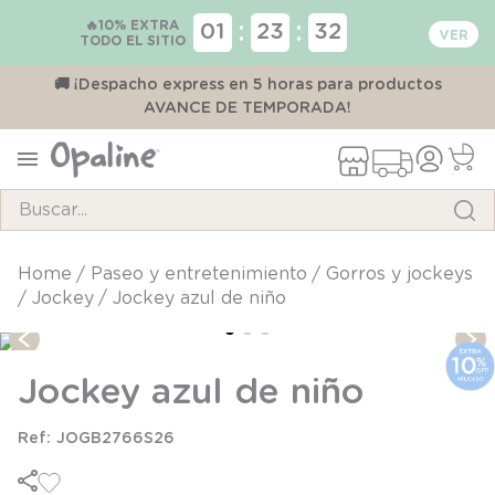
🔥10% EXTRA
:
:
01
23
32
TODO EL SITIO
00
🚚 ¡Despacho express en 5 horas para productos
AVANCE DE TEMPORADA!
Buscar...
TÉRMINOS MÁS BUSCADOS
paseo y entretenimiento
gorros y jockeys
jockey
Jockey azul de niño
1
.
pijama
2
.
calcetines
Jockey azul de niño
3
.
zapatillas
4
.
body
JOGB2766S26
5
.
manta