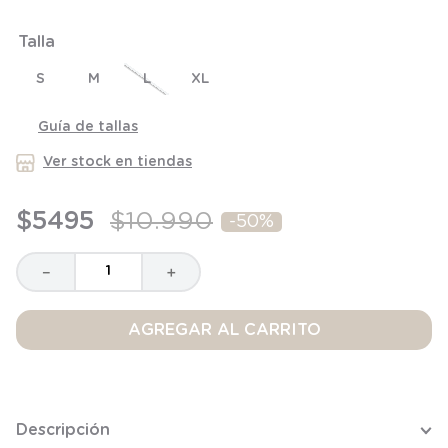
6
.
panty
7
.
niña
Talla
8
.
saco dormir
S
M
L
XL
9
.
saco
Guía de tallas
10
.
zapatillas niño
Ver stock en tiendas
$
5495
$
10
.
990
-
50%
－
＋
AGREGAR AL CARRITO
Descripción