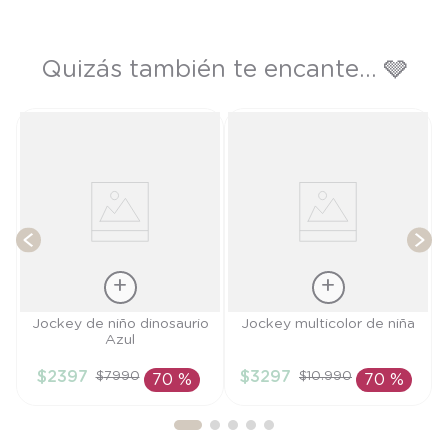
Quizás también te encante... 🩶
T
Talla
Talla
Jockey de niño dinosaurio
Jockey multicolor de niña
Azul
L
M
$
2397
$
3297
$
7990
$
10
.
990
70 %
70 %
AÑADIR AL
AÑADIR AL
CARRITO
CARRITO