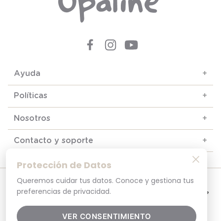
Ayuda
+
Políticas
+
Nosotros
+
Contacto y soporte
+
Protección de Datos
Queremos cuidar tus datos. Conoce y gestiona tus
© 2025. Todos los derechos reservados
Por tu seguridad, recuerda revisar siempre en tu navegador que el sitio que
preferencias de privacidad.
visitas sea la versión oficial. La dirección opaline.cl es la única del sitio oficial de
Opaline.Seguridad y Privacidad Garantizada SSL Secure GlobalSign. Comprar en
opaline.cl es 100% seguro.
VER CONSENTIMIENTO