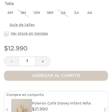
Talla
8
.
saco
9
.
saco dormir
6M
9M
12M
18M
2A
3A
4A
10
.
poleron
Guía de tallas
Ver stock en tiendas
$
12
.
990
－
＋
AGREGAR AL CARRITO
Compra en conjunto
Poleron Café Disney Infant Niña
$
21
.
990