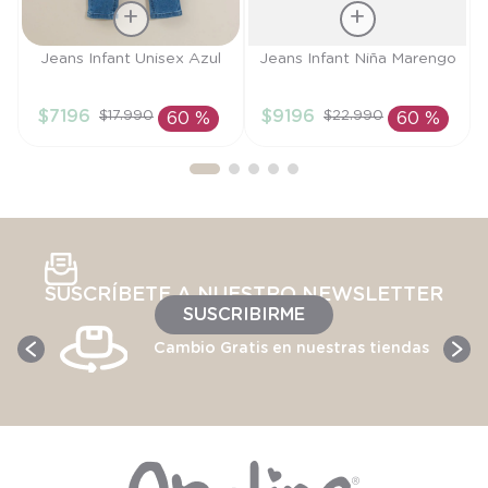
Talla
Talla
Jeans Infant Unisex Azul
Jeans Infant Niña Marengo
18M
4A
$
7196
$
9196
$
17
.
990
$
22
.
990
60 %
60 %
AÑADIR AL
AÑADIR AL
CARRITO
CARRITO
SUSCRÍBETE A NUESTRO NEWSLETTER
SUSCRIBIRME
Cambio Gratis en nuestras tiendas