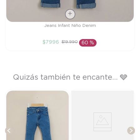
Talla
Jeans Infant Niño Denim
3A
$
7996
$
19
.
990
60 %
AÑADIR AL CARRITO
Quizás también te encante... 🩶
T