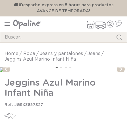
00
🚚 ¡Despacho express en 5 horas para productos
AVANCE DE TEMPORADA!
Buscar...
TÉRMINOS MÁS BUSCADOS
ropa
jeans y pantalones
jeans
Jeggins Azul Marino Infant Niña
1
.
pijama
2
.
calcetines
Jeggins Azul Marino
3
.
zapatillas
Infant Niña
4
.
body
5
.
manta
JGSX3857S27
6
.
panty
7
.
niña