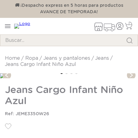
00
🚚 ¡Despacho express en 5 horas para productos
AVANCE DE TEMPORADA!
Buscar...
TÉRMINOS MÁS BUSCADOS
ropa
jeans y pantalones
jeans
Jeans Cargo Infant Niño Azul
1
.
pijama
2
.
calcetines
Jeans Cargo Infant Niño
3
.
zapatillas
Azul
4
.
body
5
.
manta
JEME3350W26
6
.
panty
7
.
niña