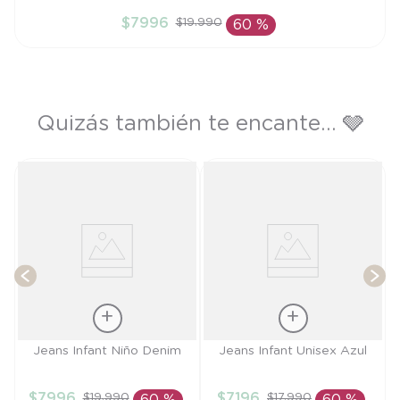
3A
$
7996
$
19
.
990
60 %
AÑADIR AL CARRITO
Quizás también te encante... 🩶
o
T
Talla
Talla
Jeans Infant Niño Denim
Jeans Infant Unisex Azul
3A
18M
$
7996
$
7196
$
19
.
990
$
17
.
990