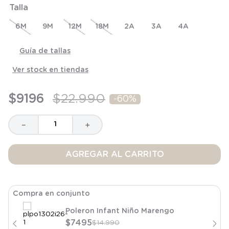
Talla
8
.
saco dormir
9
.
saco
6M
9M
12M
18M
2A
3A
4A
10
.
poleron
Guía de tallas
Ver stock en tiendas
$
9196
$
22
.
990
-
60%
－
＋
AGREGAR AL CARRITO
Compra en conjunto
Poleron Infant Niño Marengo
$
7495
$
14
.
990