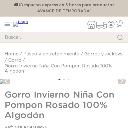
00
🚚 ¡Despacho express en 5 horas para productos
AVANCE DE TEMPORADA!
Buscar...
TÉRMINOS MÁS BUSCADOS
paseo y entretenimiento
gorros y jockeys
gorro
1
.
pijama
Gorro Invierno Niña Con Pompon Rosado 100%
Algodón
2
.
calcetines
3
.
zapatillas
Gorro Invierno Niña Con
4
.
body
Pompon Rosado 100%
5
.
manta
6
.
panty
Algodón
7
.
niña
GOLA0430W26