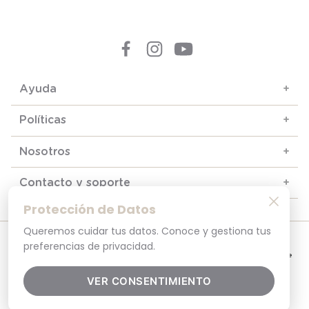
Ayuda
+
Políticas
+
Nosotros
+
Contacto y soporte
+
Protección de Datos
Queremos cuidar tus datos. Conoce y gestiona tus
© 2025. Todos los derechos reservados
preferencias de privacidad.
Por tu seguridad, recuerda revisar siempre en tu navegador que el sitio que
visitas sea la versión oficial. La dirección opaline.cl es la única del sitio oficial de
Opaline.Seguridad y Privacidad Garantizada SSL Secure GlobalSign. Comprar en
opaline.cl es 100% seguro.
VER CONSENTIMIENTO