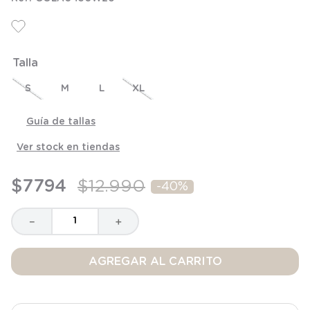
8
.
saco dormir
9
.
saco
10
.
zapatillas niño
Talla
S
M
L
XL
Guía de tallas
Ver stock en tiendas
$
7794
$
12
.
990
-
40%
－
＋
AGREGAR AL CARRITO