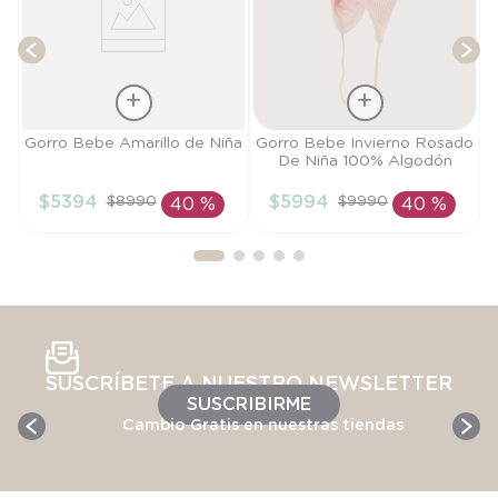
Talla
Talla
Gorro Bebe Amarillo de Niña
Gorro Bebe Invierno Rosado
De Niña 100% Algodón
M
S
$
5394
$
5994
$
8990
$
9990
40 %
40 %
AÑADIR AL
AÑADIR AL
CARRITO
CARRITO
SUSCRÍBETE A NUESTRO NEWSLETTER
SUSCRIBIRME
Cambio Gratis en nuestras tiendas