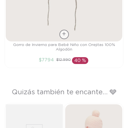
Talla
Gorro de Invierno para Bebé Niño con Orejitas 100%
Algodón
S
$
7794
$
12
.
990
40 %
AÑADIR AL CARRITO
Quizás también te encante... 🩶
de
T