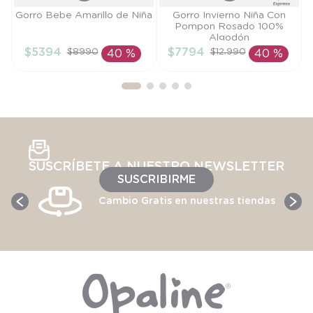
Talla
Talla
Gorro Bebe Amarillo de Niña
Gorro Invierno Niña Con
Pompon Rosado 100%
M
M
Algodón
$
5394
$
7794
$
8990
$
12
.
990
40 %
40 %
AÑADIR AL
AÑADIR AL
CARRITO
CARRITO
SUSCRÍBETE A NUESTRO NEWSLETTER
SUSCRIBIRME
Cambio Gratis en nuestras tiendas