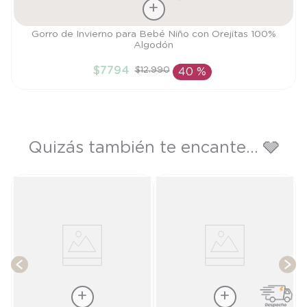
Talla
Gorro de Invierno para Bebé Niño con Orejitas 100%
Algodón
S
$
7794
$
12
.
990
40 %
AÑADIR AL CARRITO
Quizás también te encante... 🩶
G
T