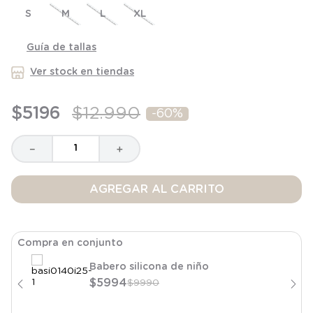
8
.
saco
S
M
L
XL
9
.
saco dormir
Guía de tallas
10
.
poleron
Ver stock en tiendas
$
5196
$
12
.
990
-
60%
－
＋
AGREGAR AL CARRITO
Compra en conjunto
Babero silicona de niño
$
5994
$
9990