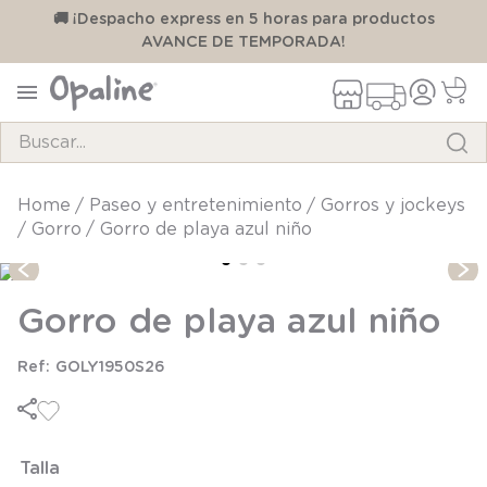
00
🚚 ¡Despacho express en 5 horas para productos
AVANCE DE TEMPORADA!
Buscar...
TÉRMINOS MÁS BUSCADOS
paseo y entretenimiento
gorros y jockeys
gorro
Gorro de playa azul niño
1
.
pijama
2
.
calcetines
Gorro de playa azul niño
3
.
zapatillas
4
.
body
GOLY1950S26
5
.
manta
6
.
panty
7
.
niña
Talla