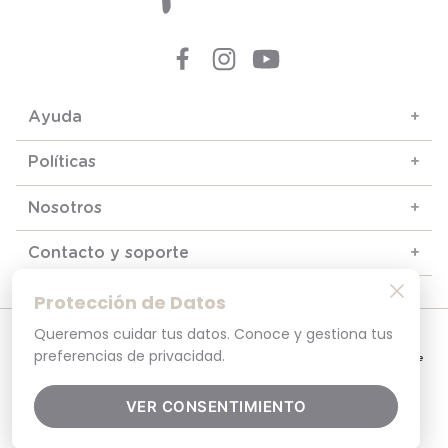
Ayuda
+
Políticas
+
Nosotros
+
Contacto y soporte
+
Protección de Datos
Queremos cuidar tus datos. Conoce y gestiona tus
© 2025. Todos los derechos reservados
Por tu seguridad, recuerda revisar siempre en tu navegador que el sitio que
preferencias de privacidad.
visitas sea la versión oficial. La dirección opaline.cl es la única del sitio oficial de
Opaline.Seguridad y Privacidad Garantizada SSL Secure GlobalSign. Comprar en
opaline.cl es 100% seguro.
VER CONSENTIMIENTO