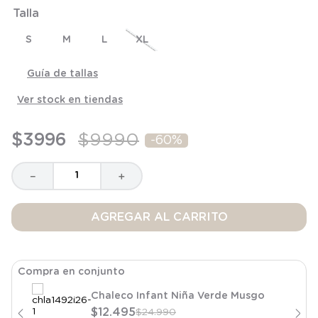
8
.
saco
Talla
9
.
saco dormir
S
M
L
XL
10
.
poleron
Guía de tallas
Ver stock en tiendas
$
3996
$
9990
-
60%
－
＋
AGREGAR AL CARRITO
Compra en conjunto
Chaleco Infant Niña Verde Musgo
$
12
.
495
$
24
.
990