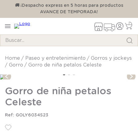
00
🚚 ¡Despacho express en 5 horas para productos
AVANCE DE TEMPORADA!
Buscar...
TÉRMINOS MÁS BUSCADOS
paseo y entretenimiento
gorros y jockeys
gorro
Gorro de niña petalos Celeste
1
.
pijama
2
.
calcetines
Gorro de niña petalos
3
.
zapatillas
Celeste
4
.
body
5
.
manta
GOLY6034S23
6
.
panty
7
.
niña