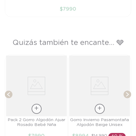
PR
$
7990
AÑADIR AL CARRITO
Quizás también te encante... 🩶
G
T
Talla
Talla
Pack 2 Gorro Algodón Ajuar
Gorro Invierno Pasamontaña
Rosado Bebé Niña
Algodón Beige Unisex
PR
L
$
7990
$
8994
$
14
.
990