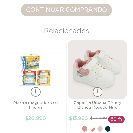
9
.
saco
CONTINUAR COMPRANDO
10
.
poleron
Relacionados
Talla
Talla
Pizarra magnetica con
Zapatilla Urbana Disney
figuras
Blanca Rosada Niña
TU
22
$
20
.
990
$
13
.
996
$
34
.
990
60 %
AÑADIR AL
AÑADIR AL
CARRITO
CARRITO