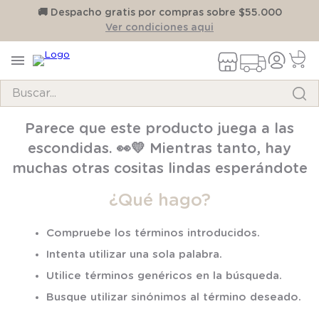
on
🚚 Despacho gratis por compras sobre $55.000
Ver condiciones aqui
Buscar...
TÉRMINOS MÁS BUSCADOS
Parece que este producto juega a las
1
.
pijama
escondidas. 👀💛 Mientras tanto, hay
2
.
calcetines
muchas otras cositas lindas esperándote
3
.
zapatillas
¿Qué hago?
4
.
body
Compruebe los términos introducidos.
5
.
manta
Intenta utilizar una sola palabra.
6
.
panty
Utilice términos genéricos en la búsqueda.
7
.
niña
Busque utilizar sinónimos al término deseado.
8
.
saco dormir