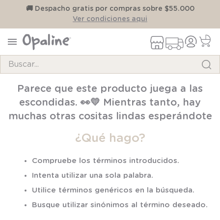
on
🚚 Despacho gratis por compras sobre $55.000
Ver condiciones aqui
Buscar...
TÉRMINOS MÁS BUSCADOS
Parece que este producto juega a las
1
.
pijama
escondidas. 👀💛 Mientras tanto, hay
2
.
calcetines
muchas otras cositas lindas esperándote
3
.
zapatillas
¿Qué hago?
4
.
body
Compruebe los términos introducidos.
5
.
manta
Intenta utilizar una sola palabra.
6
.
panty
Utilice términos genéricos en la búsqueda.
7
.
niña
Busque utilizar sinónimos al término deseado.
8
.
saco dormir