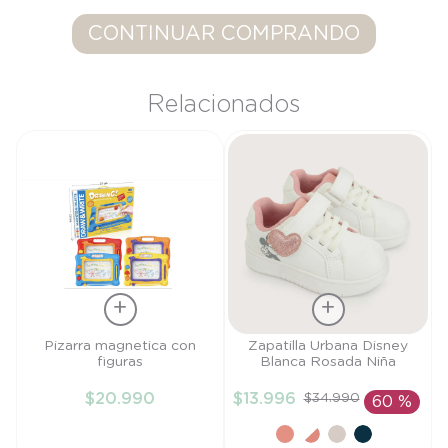
9
.
saco
CONTINUAR COMPRANDO
10
.
poleron
Relacionados
Talla
Talla
Pizarra magnetica con
Zapatilla Urbana Disney
figuras
Blanca Rosada Niña
TU
22
$
20
.
990
$
13
.
996
$
34
.
990
60 %
AÑADIR AL
AÑADIR AL
CARRITO
CARRITO