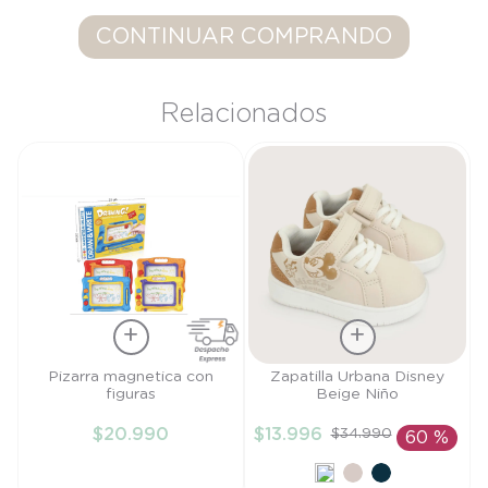
9
.
saco
CONTINUAR COMPRANDO
10
.
zapatillas niño
Relacionados
Talla
Talla
Pizarra magnetica con
Zapatilla Urbana Disney
figuras
Beige Niño
TU
27
$
20
.
990
$
13
.
996
$
34
.
990
60 %
AÑADIR AL
AÑADIR AL
CARRITO
CARRITO