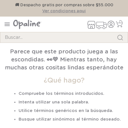
on
🚚 Despacho gratis por compras sobre $55.000
Ver condiciones aqui
Buscar...
TÉRMINOS MÁS BUSCADOS
Parece que este producto juega a las
1
.
pijama
escondidas. 👀💛 Mientras tanto, hay
2
.
calcetines
muchas otras cositas lindas esperándote
3
.
zapatillas
¿Qué hago?
4
.
body
Compruebe los términos introducidos.
5
.
manta
Intenta utilizar una sola palabra.
6
.
panty
Utilice términos genéricos en la búsqueda.
7
.
niña
Busque utilizar sinónimos al término deseado.
8
.
saco dormir