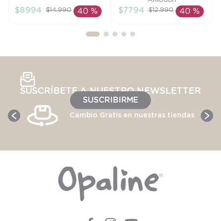
Algodón
$
8994
$
7794
$
14
.
990
$
12
.
990
40 %
40 %
AÑADIR AL
AÑADIR AL
CARRITO
CARRITO
SUSCRÍBETE A NUESTRO NEWSLETTER
SUSCRIBIRME
Cambio Gratis en nuestras tiendas