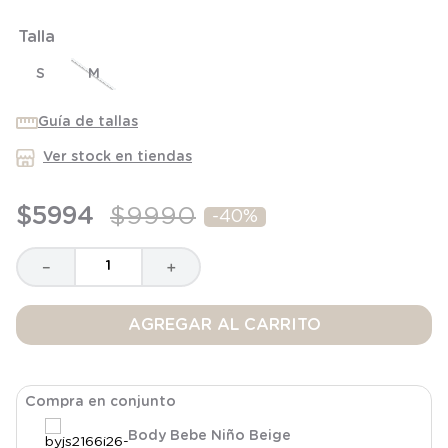
8
.
saco dormir
Talla
9
.
saco
S
M
10
.
zapatillas niño
Guía de tallas
Ver stock en tiendas
$
5994
$
9990
-
40%
－
＋
AGREGAR AL CARRITO
Compra en conjunto
Body Bebe Niño Beige