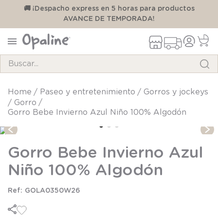
00
🚚 ¡Despacho express en 5 horas para productos
AVANCE DE TEMPORADA!
Buscar...
TÉRMINOS MÁS BUSCADOS
paseo y entretenimiento
gorros y jockeys
gorro
1
.
pijama
Gorro Bebe Invierno Azul Niño 100% Algodón
2
.
calcetines
3
.
zapatillas
Gorro Bebe Invierno Azul
4
.
body
Niño 100% Algodón
5
.
panty
GOLA0350W26
6
.
manta
7
.
niña