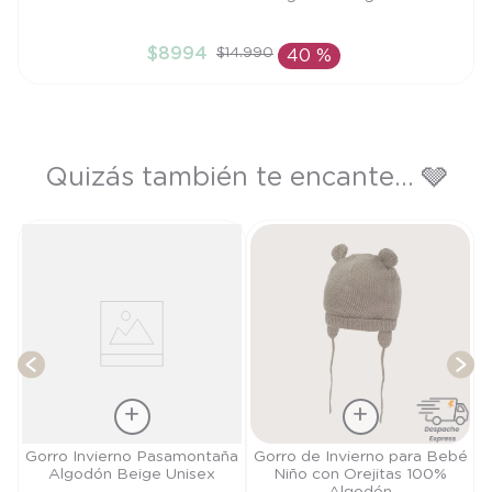
L
$
8994
$
14
.
990
40 %
AÑADIR AL CARRITO
Quizás también te encante... 🩶
G
T
Talla
Talla
Gorro Invierno Pasamontaña
Gorro de Invierno para Bebé
Algodón Beige Unisex
Niño con Orejitas 100%
L
S