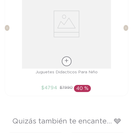
Talla
Juguetes Didacticos Para Niño
TU
$
4794
$
7990
40 %
AÑADIR AL CARRITO
Quizás también te encante... 🩶