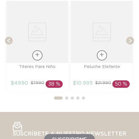
T
Talla
Talla
Titeres Para Niño
Peluche Elefante
TU
TU
$
4990
$
10
.
995
$
7990
$
21
.
990
38 %
50 %
AÑADIR AL
AÑADIR AL
CARRITO
CARRITO
SUSCRÍBETE A NUESTRO NEWSLETTER