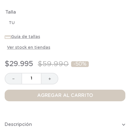
6
.
panty
7
.
niña
Talla
8
.
saco dormir
TU
9
.
saco
Guía de tallas
10
.
zapatillas niño
Ver stock en tiendas
$
29
.
995
$
59
.
990
-
50%
－
＋
AGREGAR AL CARRITO
Descripción