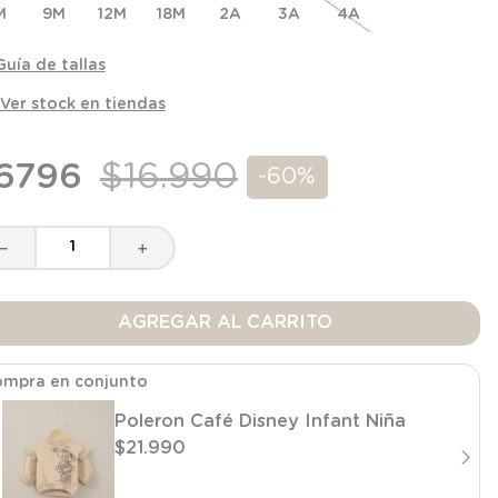
M
9M
12M
18M
2A
3A
4A
Guía de tallas
Ver stock en tiendas
6796
$
16
.
990
-
60%
－
＋
AGREGAR AL CARRITO
mpra en conjunto
Poleron Café Disney Infant Niña
$
21
.
990