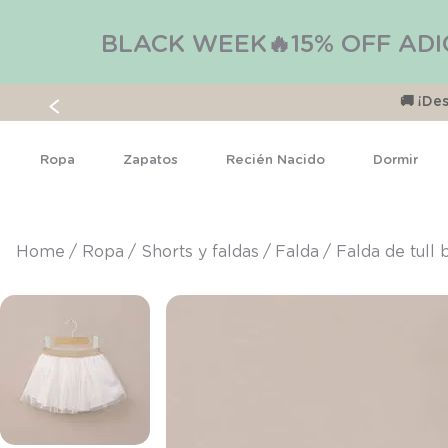
BLACK WEEK🔥15% OFF ADI
🚚 ¡D
Ropa
Zapatos
Recién Nacido
Dormir
ropa
shorts y faldas
falda
Falda de tull 