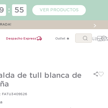
9
:
55
VER PRODUCTOS
ORADA!
Buscar...
Despacho Express
Outlet 🔥
alda de tull blanca de
iña
FATU3409S26
la