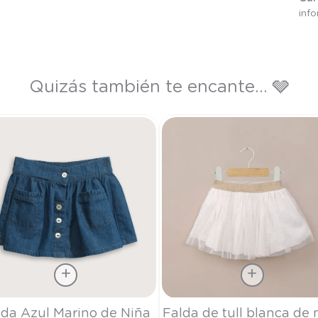
inf
Quizás también te encante... 🩶
a
Talla
lda Azul Marino de Niña
Falda de tull blanca de 