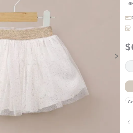
7
.
niña
6
8
.
saco dormir
9
.
saco
10
.
zapatillas niño
$
Co
Poleron Rosa Viejo Disney Infant
Niña
$
21
.
990