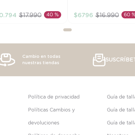
M
3A
0
.
794
$
17
.
990
40 %
$
6796
$
16
.
990
60 
AÑADIR AL CARRITO
AÑADIR AL CARRITO
Cambio en todas
SUSCRÍBE
nuestras tiendas
s
Política de privacidad
Guía de tal
Políticas Cambios y 
Guía de tal
devoluciones
Guía de tal