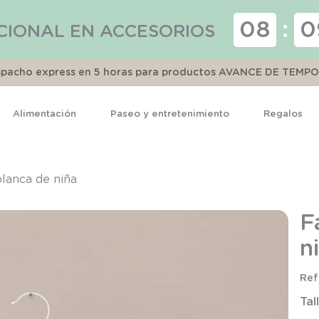
08
:
0
CIONAL EN ACCESORIOS
espacho express en 5 horas para productos AVANCE DE TEMP
Alimentación
Paseo y entretenimiento
Regalos
TÉRMINOS MÁS BUSCADOS
1
.
pijama
blanca de niña
2
.
calcetines
F
3
.
zapatillas
n
4
.
body
5
.
panty
Tal
6
.
manta