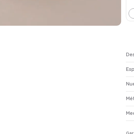
Des
Esp
Nue
Mé
Me
Gar