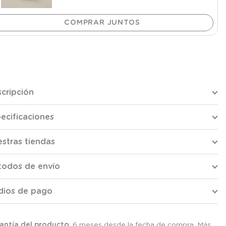
cripción
ecificaciones
stras tiendas
todos de envío
dios de pago
antía del producto
: 6 meses desde la fecha de compra. Más