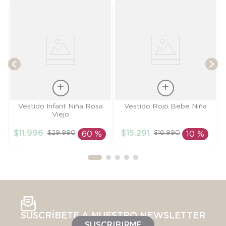
T
Talla
Talla
Vestido Infant Niña Rosa
Vestido Rojo Bebe Niña
Viejo
2A
3M
$
11
.
996
$
15
.
291
$
29
.
990
$
16
.
990
60 %
10 %
AÑADIR AL
AÑADIR AL
CARRITO
CARRITO
SUSCRÍBETE A NUESTRO NEWSLETTER
SUSCRIBIRME