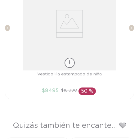
Talla
Vestido lila estampado de niña
4A
$
8495
$
16
.
990
50 %
AÑADIR AL CARRITO
Quizás también te encante... 🩶