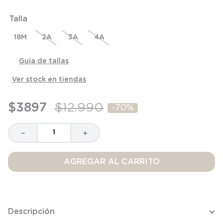
6
.
panty
Talla
7
.
niña
18M
8
.
saco dormir
2A
3A
4A
9
.
saco
Guía de tallas
10
.
zapatillas niño
Ver stock en tiendas
$
3897
$
12
.
990
-
70%
－
＋
AGREGAR AL CARRITO
Descripción