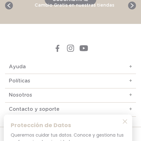
Cambio Gratis en nuestras tiendas
Ayuda
+
Políticas
+
Nosotros
+
Contacto y soporte
+
Protección de Datos
Queremos cuidar tus datos. Conoce y gestiona tus
© 2025. Todos los derechos reservados
Por tu seguridad, recuerda revisar siempre en tu navegador que el sitio que