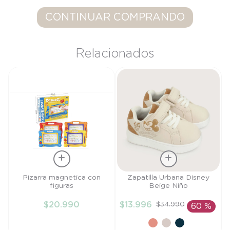
9
.
saco dormir
CONTINUAR COMPRANDO
10
.
poleron
Relacionados
Talla
Talla
Pizarra magnetica con
Zapatilla Urbana Disney
figuras
Beige Niño
TU
27
$
20
.
990
$
13
.
996
$
34
.
990
60 %
AÑADIR AL
AÑADIR AL
CARRITO
CARRITO