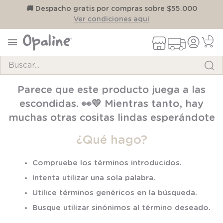
on
🚚 Despacho gratis por compras sobre $55.000
Ver condiciones aqui
Buscar...
TÉRMINOS MÁS BUSCADOS
Parece que este producto juega a las
1
.
pijama
escondidas. 👀💛 Mientras tanto, hay
2
.
calcetines
muchas otras cositas lindas esperándote
3
.
zapatillas
¿Qué hago?
4
.
body
Compruebe los términos introducidos.
5
.
manta
Intenta utilizar una sola palabra.
6
.
panty
Utilice términos genéricos en la búsqueda.
7
.
niña
Busque utilizar sinónimos al término deseado.
8
.
saco