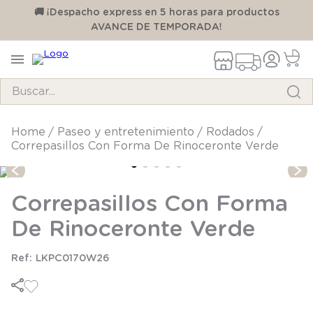
00
🚚 ¡Despacho express en 5 horas para productos
AVANCE DE TEMPORADA!
Buscar...
TÉRMINOS MÁS BUSCADOS
paseo y entretenimiento
rodados
Correpasillos Con Forma De Rinoceronte Verde
1
.
pijama
2
.
calcetines
Correpasillos Con Forma
3
.
zapatillas
De Rinoceronte Verde
4
.
body
5
.
manta
LKPC0170W26
6
.
panty
7
.
niña