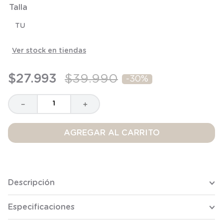
Talla
8
.
saco dormir
9
.
saco
TU
10
.
poleron
Ver stock en tiendas
$
27
.
993
$
39
.
990
-
30%
－
＋
AGREGAR AL CARRITO
Descripción
Especificaciones