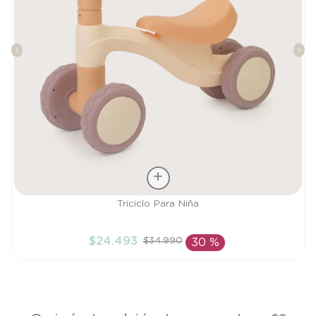
Talla
Triciclo Para Niña
TU
$
24
.
493
$
34
.
990
30 %
AÑADIR AL CARRITO