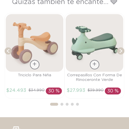
Quizás también te encante... 🩶
C
T
Talla
Talla
Triciclo Para Niña
Correpasillos Con Forma De
Rinoceronte Verde
TU
TU
$
24
.
493
$
27
.
993
$
34
.
990
$
39
.
990
30 %
30 %
AÑADIR AL
AÑADIR AL
CARRITO
CARRITO