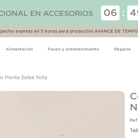
06
:
4
CIONAL EN ACCESORIOS
espacho express en 5 horas para productos AVANCE DE TEMP
Alimentación
Paseo y entretenimiento
Regalos
TÉRMINOS MÁS BUSCADOS
1
.
pijama
to Menta Bebe Niña
2
.
calcetines
C
3
.
zapatillas
N
4
.
body
5
.
panty
Tal
6
.
manta