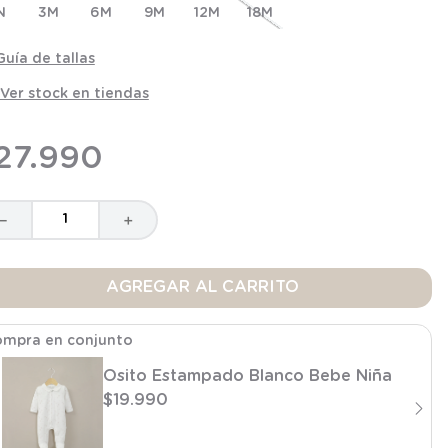
N
3M
6M
9M
12M
18M
Guía de tallas
Ver stock en tiendas
27
.
990
－
＋
AGREGAR AL CARRITO
mpra en conjunto
Osito Estampado Blanco Bebe Niña
$
19
.
990