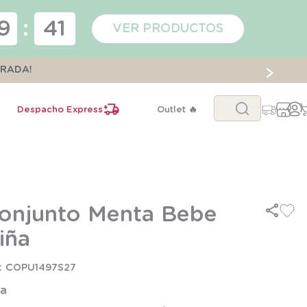
9
:
41
VER PRODUCTOS
ORADA!
Buscar...
Despacho Express
Outlet 🔥
onjunto Menta Bebe
iña
COPU1497S27
la