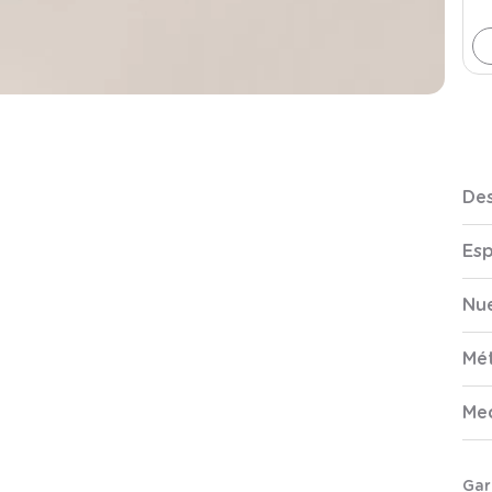
Des
Esp
Nue
Mé
Me
Gar