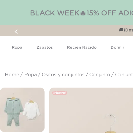
BLACK WEEK🔥15% OFF ADI
🚚 ¡D
Ropa
Zapatos
Recién Nacido
Dormir
ropa
ositos y conjuntos
conjunto
Conjun