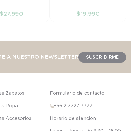
6M
$
27
.
990
$
19
.
990
IR AL CARRITO
AÑADIR AL CARRITO
TE A NUESTRO NEWSLETTER
SUSCRIBIRME
las Zapatos
Formulario de contacto
las Ropa
+56 2 3327 7777
las Accesorios