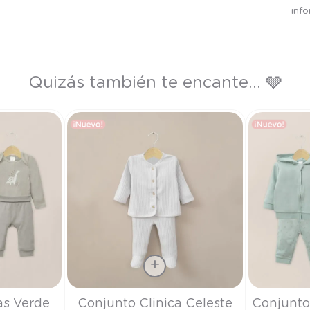
inf
Quizás también te encante... 🩶
Talla
Talla
as Verde
Conjunto Clinica Celeste
Conjunto