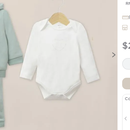
7
.
niña
R
8
.
saco dormir
9
.
saco
10
.
zapatillas niño
$
Co
Osito Estampado Blanco Bebe Niña
$
19
.
990