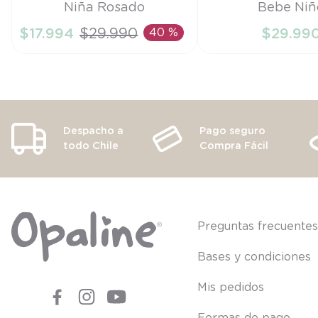
Niña Rosado
Bebe Niñ
6M
RN
$
17
.
994
$
29
.
990
40 %
$
29
.
99
AÑADIR AL CARRITO
AÑADIR AL CA
Despacho a
Pago seguro
todo Chile
Compra Fácil
Preguntas frecuente
Bases y condiciones
Mis pedidos