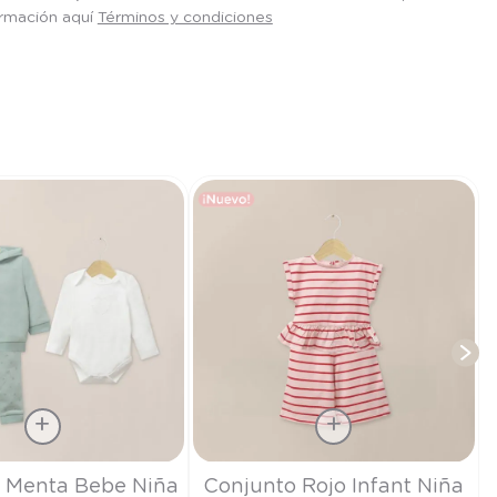
ormación aquí
Términos y condiciones
T
Talla
 Menta Bebe Niña
Conjunto Rojo Infant Niña