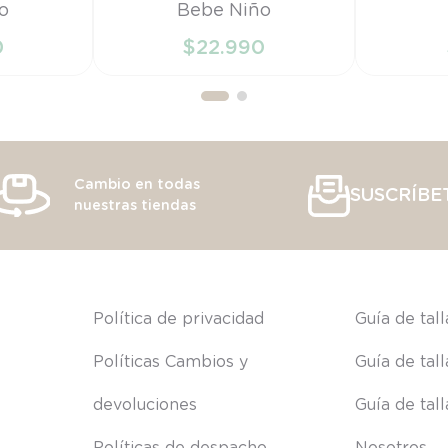
o
Bebe Niño
PR
RN
0
$
22
.
990
RRITO
AÑADIR AL CARRITO
AÑAD
Cambio en todas
SUSCRÍBE
nuestras tiendas
s
Política de privacidad
Guía de tal
Políticas Cambios y 
Guía de tal
devoluciones
Guía de tal