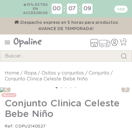
🔥15% EXTRA
:
:
00
07
09
EN
ACCESORIOS
00
🚚 ¡Despacho express en 5 horas para productos
AVANCE DE TEMPORADA!
Buscar...
TÉRMINOS MÁS BUSCADOS
ropa
ositos y conjuntos
conjunto
Conjunto Clinica Celeste Bebe Niño
1
.
pijama
2
.
calcetines
Conjunto Clinica Celeste
3
.
zapatillas
Bebe Niño
4
.
body
5
.
panty
COPU2140S27