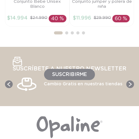
Talla
Talla
Conjunto Bebe Unisex
Conjunto jumper y polera de
Blanco
niña
3M
4A
$
14
.
994
$
11
.
996
$
24
.
990
$
29
.
990
40 %
60 %
AÑADIR AL
AÑADIR AL
CARRITO
CARRITO
SUSCRÍBETE A NUESTRO NEWSLETTER
SUSCRIBIRME
Cambio Gratis en nuestras tiendas