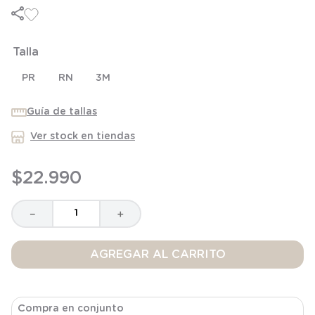
6
.
manta
7
.
niña
Talla
8
.
saco dormir
9
.
saco
PR
RN
3M
10
.
zapatillas niño
Guía de tallas
Ver stock en tiendas
$
22
.
990
－
＋
AGREGAR AL CARRITO
Compra en conjunto