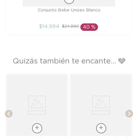
Talla
Conjunto Bebe Unisex Blanco
3M
$
14
.
994
$
24
.
990
40 %
AÑADIR AL CARRITO
Quizás también te encante... 🩶
T