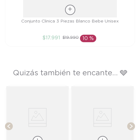
Talla
Conjunto Clinica 3 Piezas Blanco Bebe Unisex
PR
$
17
.
991
$
19
.
990
10 %
AÑADIR AL CARRITO
Quizás también te encante... 🩶
pe
T