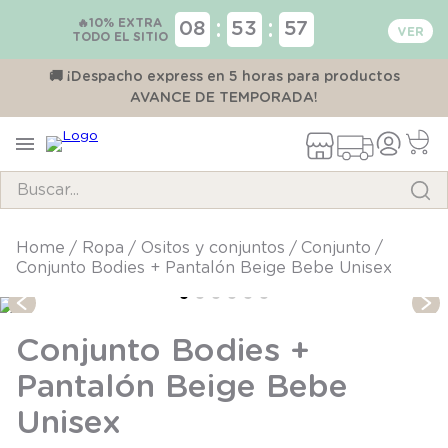
🔥10% EXTRA
:
:
08
53
57
TODO EL SITIO
00
🚚 ¡Despacho express en 5 horas para productos
AVANCE DE TEMPORADA!
Buscar...
TÉRMINOS MÁS BUSCADOS
ropa
ositos y conjuntos
conjunto
Conjunto Bodies + Pantalón Beige Bebe Unisex
1
.
pijama
2
.
calcetines
Conjunto Bodies +
3
.
zapatillas
Pantalón Beige Bebe
4
.
body
Unisex
5
.
manta