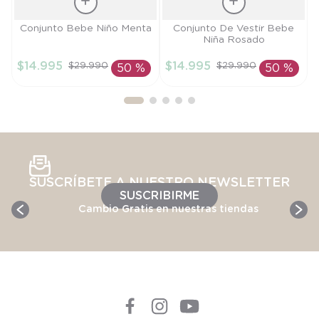
Talla
Talla
Conjunto Bebe Niño Menta
Conjunto De Vestir Bebe
Niña Rosado
9M
9M
$
14
.
995
$
14
.
995
$
29
.
990
$
29
.
990
50 %
50 %
AÑADIR AL
AÑADIR AL
CARRITO
CARRITO
SUSCRÍBETE A NUESTRO NEWSLETTER
SUSCRIBIRME
Cambio Gratis en nuestras tiendas