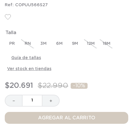
6
.
panty
COPUU566S27
7
.
niña
8
.
saco dormir
Talla
9
.
saco
10
.
zapatillas niño
PR
RN
3M
6M
9M
12M
18M
Guía de tallas
Ver stock en tiendas
$
20
.
691
$
22
.
990
-
10%
－
＋
AGREGAR AL CARRITO