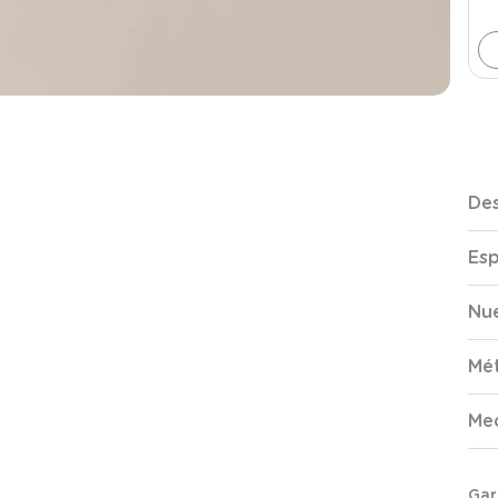
Des
Esp
Nue
Mé
Me
Gar