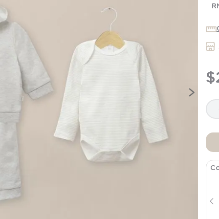
7
.
niña
R
8
.
saco dormir
9
.
saco
10
.
zapatillas niño
$
Co
Pack 2 Bodys Algodón Beige Bebé
Unisex
$
11
.
691
$
12
.
990