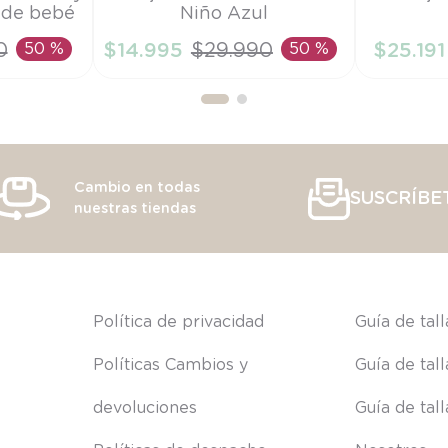
 de bebé
Niño Azul
18M
RN
0
50 %
$
14
.
995
$
29
.
990
50 %
$
25
.
191
RRITO
AÑADIR AL CARRITO
AÑAD
Cambio en todas
SUSCRÍBE
nuestras tiendas
s
Política de privacidad
Guía de tal
Políticas Cambios y 
Guía de tal
devoluciones
Guía de tal