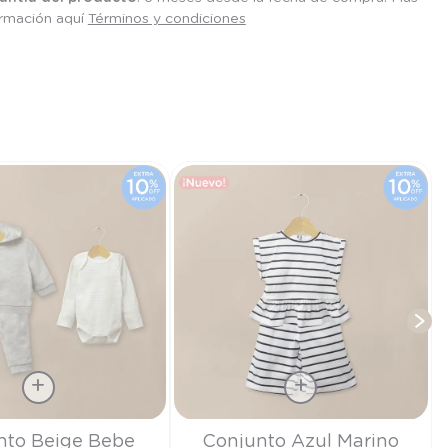
ormación aquí
Términos y condiciones
T
Talla
nto Beige Bebe
Conjunto Azul Marino