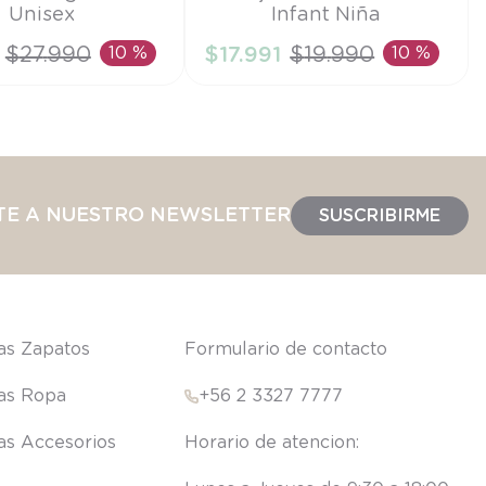
Unisex
Infant Niña
6M
$
27
.
990
10 %
$
17
.
991
$
19
.
990
10 %
IR AL CARRITO
AÑADIR AL CARRITO
TE A NUESTRO NEWSLETTER
SUSCRIBIRME
las Zapatos
Formulario de contacto
las Ropa
+56 2 3327 7777
las Accesorios