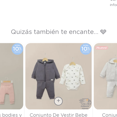
inf
Quizás también te encante... 🩶
Talla
Talla
 bodies y
Conjunto De Vestir Bebe
Conju