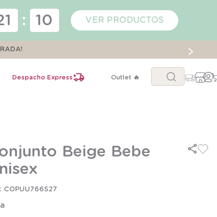
21
:
09
VER PRODUCTOS
ORADA!
Buscar...
Despacho Express
Outlet 🔥
onjunto Beige Bebe
nisex
COPUU766S27
la