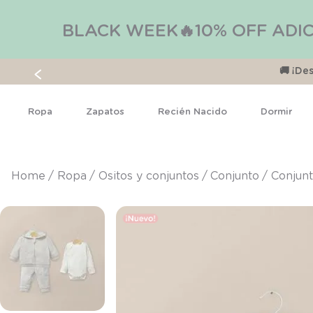
BLACK WEEK🔥10% OFF ADIC
🚚 ¡D
Ropa
Zapatos
Recién Nacido
Dormir
ropa
ositos y conjuntos
conjunto
Conjun