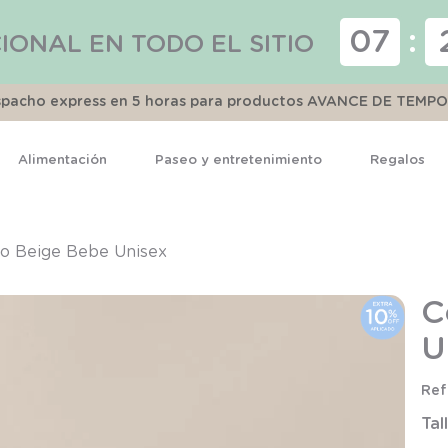
07
:
IONAL EN TODO EL SITIO
espacho express en 5 horas para productos AVANCE DE TEMP
Alimentación
Paseo y entretenimiento
Regalos
TÉRMINOS MÁS BUSCADOS
1
.
pijama
to Beige Bebe Unisex
2
.
calcetines
C
3
.
zapatillas
U
4
.
body
5
.
manta
Tal
6
.
panty