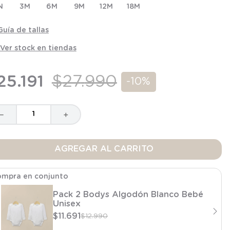
N
3M
6M
9M
12M
18M
Guía de tallas
Ver stock en tiendas
25
.
191
$
27
.
990
-
10%
－
＋
AGREGAR AL CARRITO
mpra en conjunto
Pack 2 Bodys Algodón Blanco Bebé
Unisex
$
11
.
691
$
12
.
990