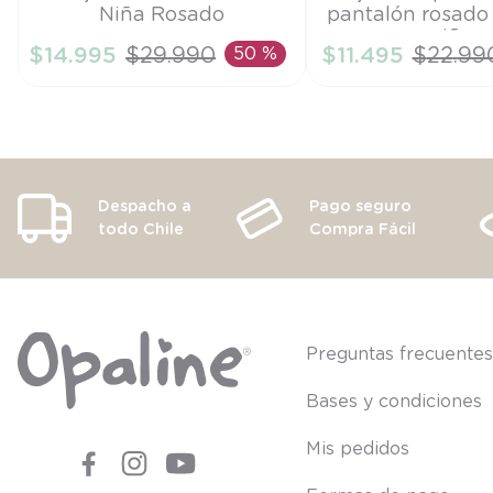
Niña Rosado
pantalón rosado
6M
12M
niña
$
14
.
995
$
29
.
990
50 %
$
11
.
495
$
22
.
99
AÑADIR AL CARRITO
AÑADIR AL CA
Despacho a
Pago seguro
todo Chile
Compra Fácil
Preguntas frecuente
Bases y condiciones
Mis pedidos