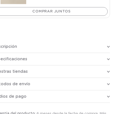
cripción
ecificaciones
stras tiendas
todos de envío
dios de pago
antía del producto
: 6 meses desde la fecha de compra. Más