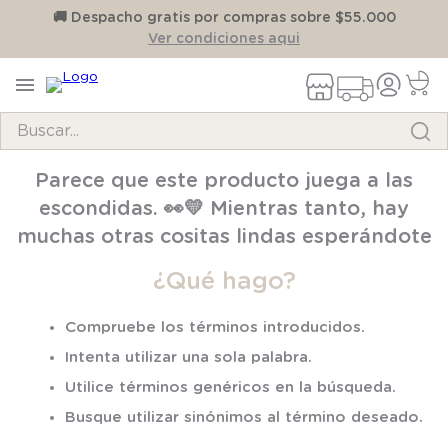
on
🚚 Despacho gratis por compras sobre $55.000
Ver condiciones aqui
Buscar...
TÉRMINOS MÁS BUSCADOS
Parece que este producto juega a las
1
.
pijama
escondidas. 👀💛 Mientras tanto, hay
2
.
calcetines
muchas otras cositas lindas esperándote
3
.
zapatillas
¿Qué hago?
4
.
body
Compruebe los términos introducidos.
5
.
manta
Intenta utilizar una sola palabra.
6
.
panty
Utilice términos genéricos en la búsqueda.
7
.
niña
Busque utilizar sinónimos al término deseado.
8
.
saco dormir