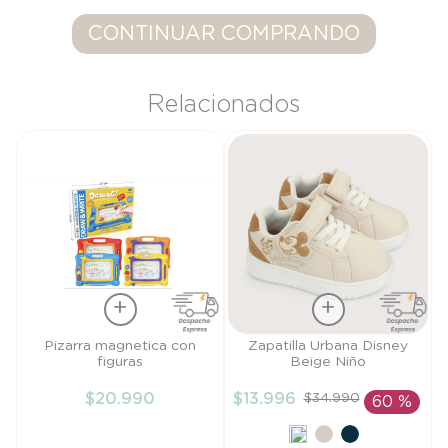
9
.
saco
CONTINUAR COMPRANDO
10
.
zapatillas niño
Relacionados
Talla
Talla
Pizarra magnetica con
Zapatilla Urbana Disney
figuras
Beige Niño
TU
27
$
20
.
990
$
13
.
996
$
34
.
990
60 %
AÑADIR AL
AÑADIR AL
CARRITO
CARRITO