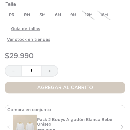
Talla
8
.
saco dormir
9
.
saco
PR
RN
3M
6M
9M
12M
18M
10
.
poleron
Guía de tallas
Ver stock en tiendas
$
29
.
990
－
＋
AGREGAR AL CARRITO
Compra en conjunto
Pack 2 Bodys Algodón Blanco Bebé
Unisex