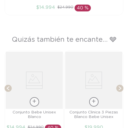
6M
$
14
.
994
$
24
.
990
40 %
AÑADIR AL CARRITO
Quizás también te encante... 🩶
T
Talla
Talla
Conjunto Bebe Unisex
Conjunto Clinica 3 Piezas
Blanco
Blanco Bebe Unisex
3M
PR
$
14
.
994
$
19
.
990
$
24
.
990