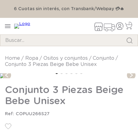

6 Cuotas sin interés, con Transbank/Webpay 💳🔥
Buscar...
TÉRMINOS MÁS BUSCADOS
ropa
ositos y conjuntos
conjunto
Conjunto 3 Piezas Beige Bebe Unisex
1
.
pijama
2
.
calcetines
Conjunto 3 Piezas Beige
3
.
zapatillas
Bebe Unisex
4
.
body
5
.
manta
COPUU266S27
6
.
panty
7
.
niña