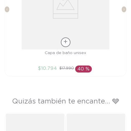
Talla
Capa de baño unisex
TU
$
10
.
794
$
17
.
990
40 %
AÑADIR AL CARRITO
Quizás también te encante... 🩶
T