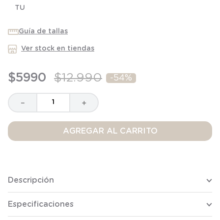
TU
8
.
saco dormir
9
.
saco
Guía de tallas
10
.
zapatillas niño
Ver stock en tiendas
$
5990
$
12
.
990
-
54%
－
＋
AGREGAR AL CARRITO
Descripción
Especificaciones