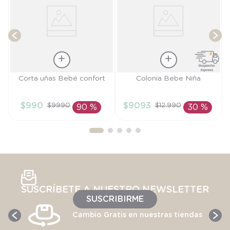
Talla
Talla
Corta uñas Bebé confort
Colonia Bebe Niña
TU
TU
$
990
$
9093
$
9990
$
12
.
990
90 %
30 %
AÑADIR AL
AÑADIR AL
CARRITO
CARRITO
SUSCRÍBETE A NUESTRO NEWSLETTER
SUSCRIBIRME
Cambio Gratis en nuestras tiendas