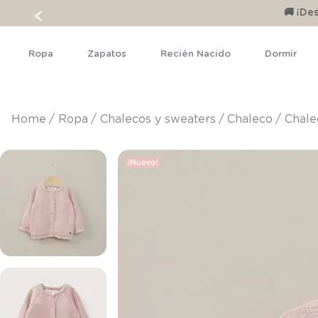
🚚 ¡D
Ropa
Zapatos
Recién Nacido
Dormir
ropa
chalecos y sweaters
chaleco
Chale