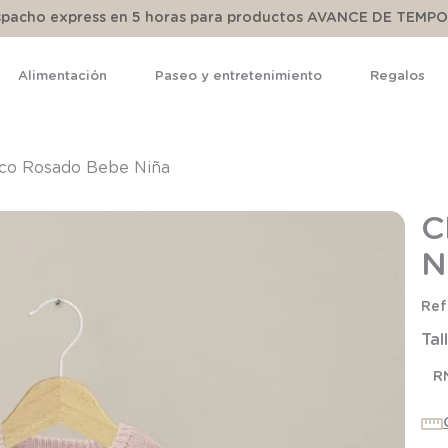
espacho express en 5 horas para productos AVANCE DE TEMP
Alimentación
Paseo y entretenimiento
Regalos
TÉRMINOS MÁS BUSCADOS
1
.
pijama
co Rosado Bebe Niña
2
.
calcetines
C
3
.
zapatillas
N
4
.
body
5
.
panty
Tal
6
.
manta
7
.
niña
R
8
.
saco dormir