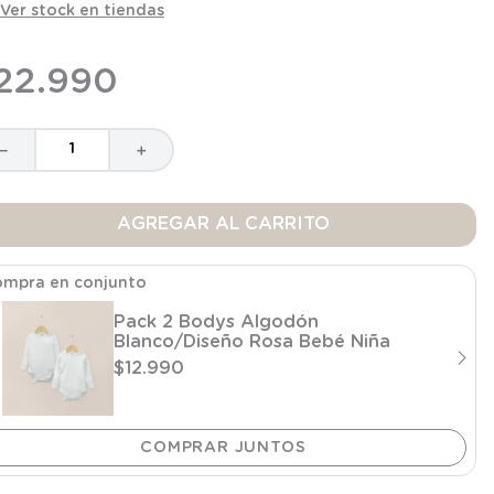
Ver stock en tiendas
22
.
990
－
＋
AGREGAR AL CARRITO
mpra en conjunto
Pack 2 Bodys Algodón
Blanco/Diseño Rosa Bebé Niña
$
12
.
990