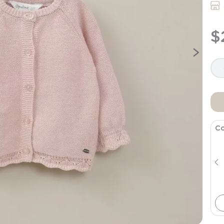
9
.
saco
10
.
zapatillas niño
$
Co
Poleron Rosa Viejo Bebe Niña
$
14
.
990