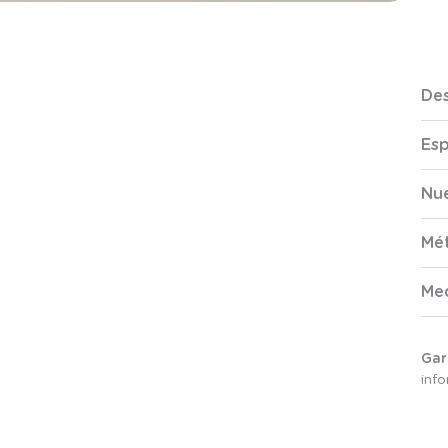
Des
Esp
Nue
Mé
Me
Gar
inf