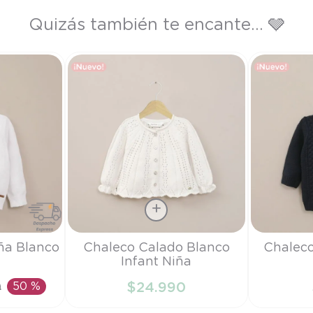
Quizás también te encante... 🩶
Talla
Talla
ña Blanco
Chaleco Calado Blanco
Chaleco
Infant Niña
6M
RN
0
50 %
$
24
.
990
RRITO
AÑADIR AL CARRITO
AÑAD