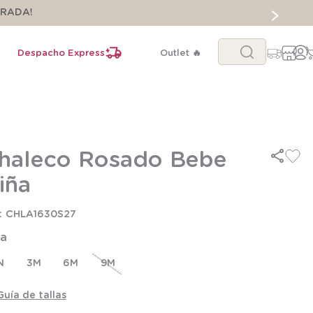
ORADA!
Buscar...
Despacho Express
Outlet 🔥
haleco Rosado Bebe
iña
CHLA1630S27
la
N
3M
6M
9M
Guía de tallas