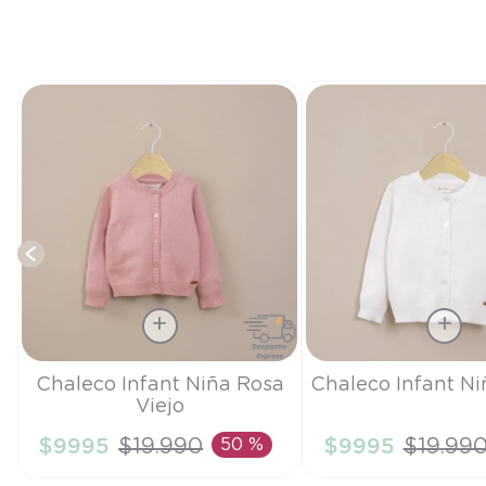
Talla
Talla
Chaleco Infant Niña Rosa
Chaleco Infant Ni
Viejo
9M
4A
$
9995
$
19
.
990
50 %
$
9995
$
19
.
99
AÑADIR AL CARRITO
AÑADIR AL CA