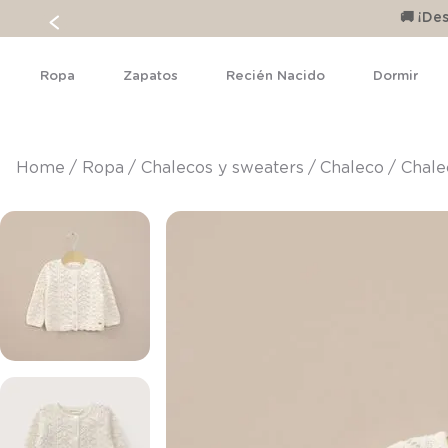
🚚 ¡D
Ropa
Zapatos
Recién Nacido
Dormir
ropa
chalecos y sweaters
chaleco
Chale