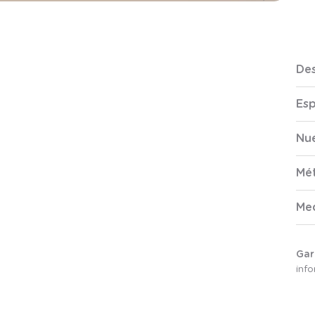
Des
Esp
Nue
Mé
Me
Gar
inf