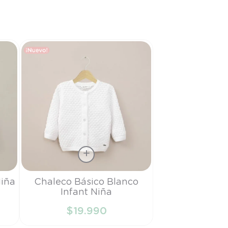
Talla
iña
Chaleco Básico Blanco
Infant Niña
6M
$
19
.
990
AÑADIR AL CARRITO