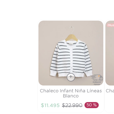
Talla
Tall
Chaleco Infant Niña Líneas
Cha
Blanco
3A
6
$
11
.
495
$
22
.
990
50 %
AÑADIR AL CARRITO