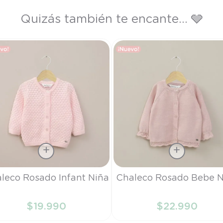
Quizás también te encante... 🩶
a
Talla
leco Rosado Infant Niña
Chaleco Rosado Bebe N
M
RN
$
19
.
990
$
22
.
990
AÑADIR AL CARRITO
AÑADIR AL CARRITO