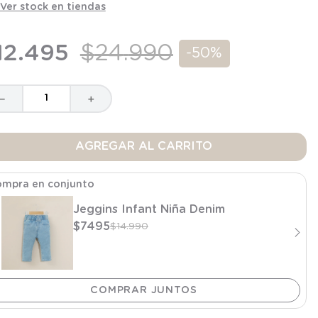
Ver stock en tiendas
12
.
495
$
24
.
990
-
50%
－
＋
AGREGAR AL CARRITO
mpra en conjunto
Jeggins Infant Niña Denim
$
7495
$
14
.
990