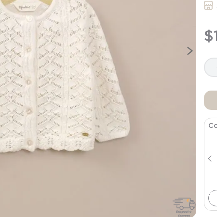
9
.
saco
10
.
zapatillas niño
$
Co
Poleron Infant Niña Uva
$
7495
$
14
.
990