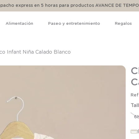
espacho express en 5 horas para productos AVANCE DE TEMP
Alimentación
Paseo y entretenimiento
Regalos
TÉRMINOS MÁS BUSCADOS
1
.
pijama
co Infant Niña Calado Blanco
2
.
calcetines
C
3
.
zapatillas
C
4
.
body
5
.
manta
Tal
6
.
panty
7
.
niña
6
8
.
saco dormir