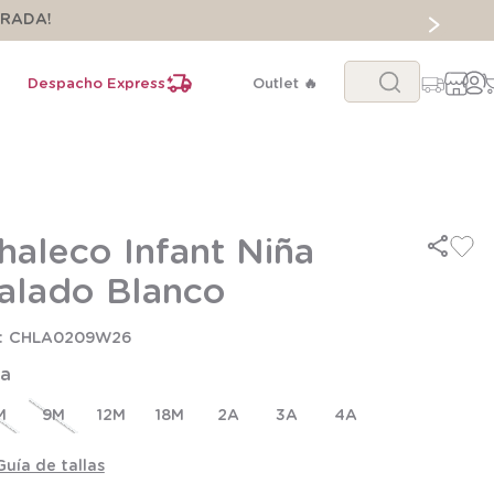
ORADA!
Buscar...
Despacho Express
Outlet 🔥
haleco Infant Niña
alado Blanco
CHLA0209W26
la
M
9M
12M
18M
2A
3A
4A
Guía de tallas