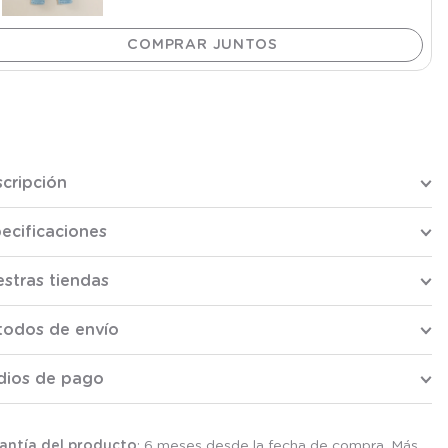
cripción
ecificaciones
stras tiendas
todos de envío
dios de pago
antía del producto
: 6 meses desde la fecha de compra. Más