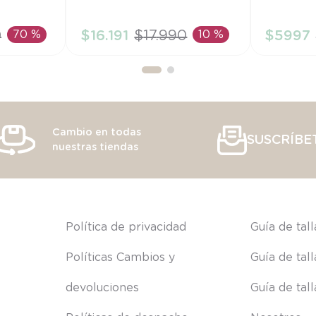
PR
18M
0
70 %
$
16
.
191
$
17
.
990
10 %
$
5997
RRITO
AÑADIR AL CARRITO
AÑAD
Cambio en todas
SUSCRÍBE
nuestras tiendas
s
Política de privacidad
Guía de tal
Políticas Cambios y 
Guía de tal
devoluciones
Guía de tal