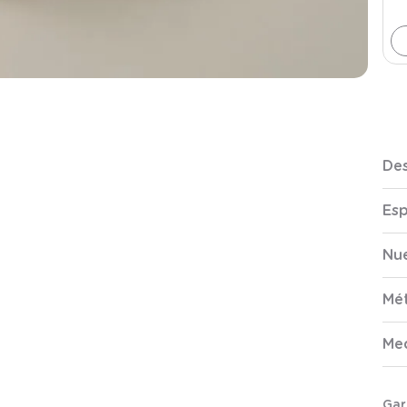
Des
Esp
Nue
Mé
Me
Gar