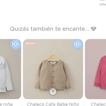
inf
Quizás también te encante... 🩶
Talla
Talla
e niña
Chaleco Cafe Bebe Niño
Chalec