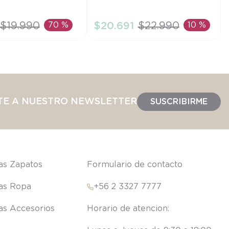
6M
$
19
.
990
70 %
$
20
.
691
$
22
.
990
10 %
IR AL CARRITO
AÑADIR AL CARRITO
TE A NUESTRO NEWSLETTER
SUSCRIBIRME
las Zapatos
Formulario de contacto
las Ropa
+56 2 3327 7777
las Accesorios