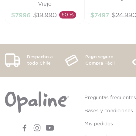
Viejo
9M
9M
$
7996
$
19
.
990
60 %
$
7497
$
24
.
99
AÑADIR AL CARRITO
AÑADIR AL CA
Despacho a
Pago seguro
todo Chile
Compra Fácil
Preguntas frecuente
Bases y condiciones
Mis pedidos