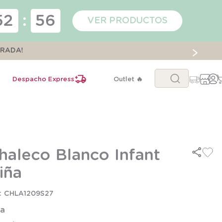
52
:
56
VER PRODUCTOS
ORADA!
Buscar...
Despacho Express
Outlet 🔥
haleco Blanco Infant
iña
CHLA1209S27
la