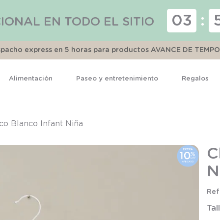
03
:
IONAL EN TODO EL SITIO
espacho express en 5 horas para productos AVANCE DE TEMP
Alimentación
Paseo y entretenimiento
Regalos
TÉRMINOS MÁS BUSCADOS
1
.
pijama
co Blanco Infant Niña
2
.
calcetines
C
3
.
zapatillas
N
4
.
body
5
.
manta
Tal
6
.
panty