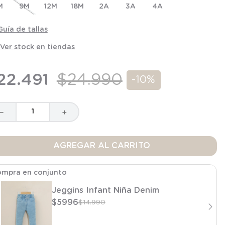
M
9M
12M
18M
2A
3A
4A
Guía de tallas
Ver stock en tiendas
22
.
491
$
24
.
990
-
10%
－
＋
AGREGAR AL CARRITO
mpra en conjunto
Jeggins Infant Niña Denim
$
5996
$
14
.
990