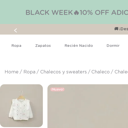
BLACK WEEK🔥10% OFF ADIC
🚚 ¡D
Ropa
Zapatos
Recién Nacido
Dormir
ropa
chalecos y sweaters
chaleco
Chale