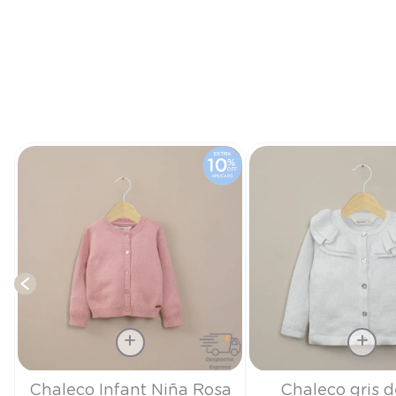
Talla
Talla
Chaleco Infant Niña Rosa
Chaleco gris d