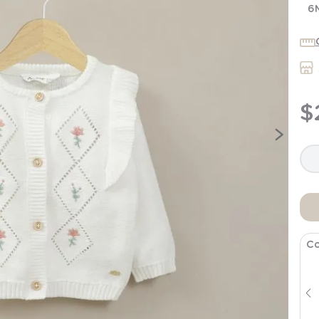
7
.
niña
6
8
.
saco dormir
9
.
saco
10
.
zapatillas niño
$
Co
Poleron Infant Niña Azul
$
5996
$
14
.
990