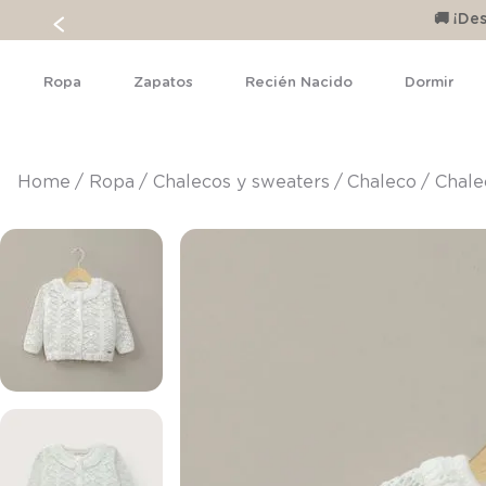
🚚 ¡D
Ropa
Zapatos
Recién Nacido
Dormir
ropa
chalecos y sweaters
chaleco
Chale