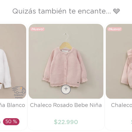
Quizás también te encante... 🩶
Talla
Talla
ña Blanco
Chaleco Rosado Bebe Niña
Chaleco
RN
6M
0
50 %
$
22
.
990
RRITO
AÑADIR AL CARRITO
AÑAD