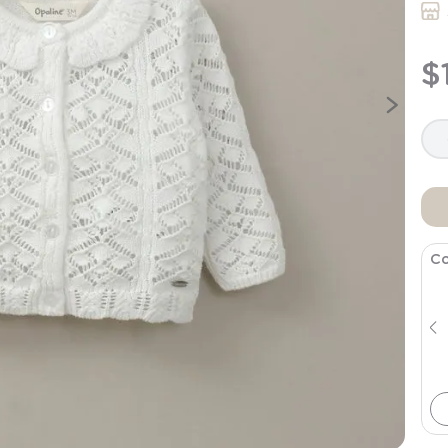
9
.
saco dormir
10
.
poleron
$
Co
Pantalon Buzo Bebe Niña Lila
$
6495
$
12
.
990