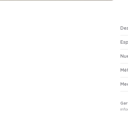
Des
Esp
Nue
Mé
Me
Gar
inf