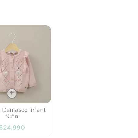
 Damasco Infant
Niña
$
24
.
990
IR AL CARRITO