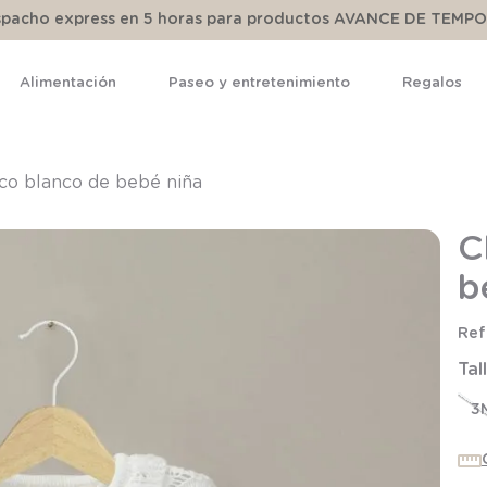
espacho express en 5 horas para productos AVANCE DE TEMP
Alimentación
Paseo y entretenimiento
Regalos
TÉRMINOS MÁS BUSCADOS
1
.
pijama
co blanco de bebé niña
2
.
calcetines
C
3
.
zapatillas
b
4
.
body
5
.
manta
Tal
6
.
panty
7
.
niña
3
8
.
saco