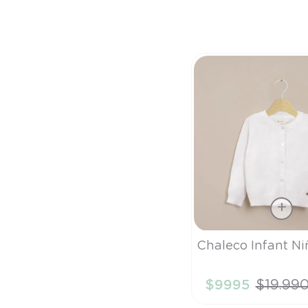
Talla
Chaleco Infant Ni
4A
$
9995
$
19
.
99
AÑADIR AL CA