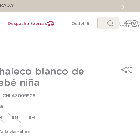
ORADA!
Buscar...
Despacho Express
Outlet 🔥
haleco blanco de
ebé niña
CHLA3009S26
la
M
6M
9M
Guía de tallas