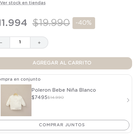
Ver stock en tiendas
11
.
994
$
19
.
990
-
40%
－
＋
AGREGAR AL CARRITO
mpra en conjunto
Poleron Bebe Niña Blanco
$
7495
$
14
.
990