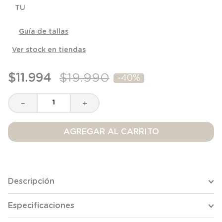
TU
8
.
saco dormir
9
.
saco
Guía de tallas
10
.
poleron
Ver stock en tiendas
$
11
.
994
$
19
.
990
-
40%
－
＋
AGREGAR AL CARRITO
Descripción
Especificaciones