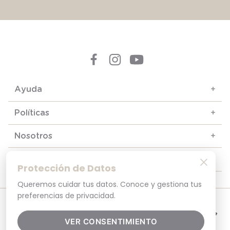
Ayuda
+
Políticas
+
Nosotros
+
Contacto y soporte
+
Protección de Datos
Queremos cuidar tus datos. Conoce y gestiona tus
preferencias de privacidad.
© 2025. Todos los derechos reservados
Por tu seguridad, recuerda revisar siempre en tu navegador que el sitio que
visitas sea la versión oficial. La dirección opaline.cl es la única del sitio oficial de
VER CONSENTIMIENTO
Opaline.Seguridad y Privacidad Garantizada SSL Secure GlobalSign. Comprar en
opaline.cl es 100% seguro.