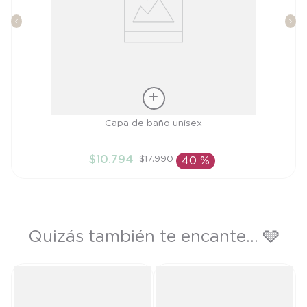
Talla
Capa de baño unisex
TU
$
10
.
794
$
17
.
990
40 %
AÑADIR AL CARRITO
Quizás también te encante... 🩶
T