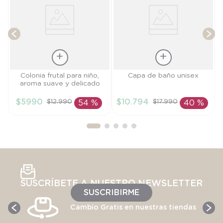
Talla
Talla
Colonia frutal para niño,
Capa de baño unisex
aroma suave y delicado
TU
TU
$
5990
$
10
.
794
$
12
.
990
$
17
.
990
54 %
40 %
AÑADIR AL
AÑADIR AL
CARRITO
CARRITO
SUSCRÍBETE A NUESTRO NEWSLETTER
SUSCRIBIRME
Cambio Gratis en nuestras tiendas