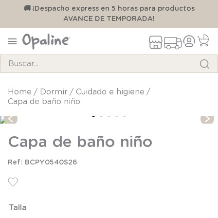
00
🚚 ¡Despacho express en 5 horas para productos
AVANCE DE TEMPORADA!
Buscar...
TÉRMINOS MÁS BUSCADOS
dormir
cuidado e higiene
Capa de baño niño
1
.
pijama
2
.
calcetines
Capa de baño niño
3
.
zapatillas
4
.
body
BCPY0540S26
5
.
manta
6
.
panty
Talla
7
.
niña