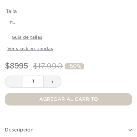
6
.
panty
Talla
7
.
niña
TU
8
.
saco dormir
9
.
saco
Guía de tallas
10
.
zapatillas niño
Ver stock en tiendas
$
8995
$
17
.
990
-
50%
－
＋
AGREGAR AL CARRITO
Descripción