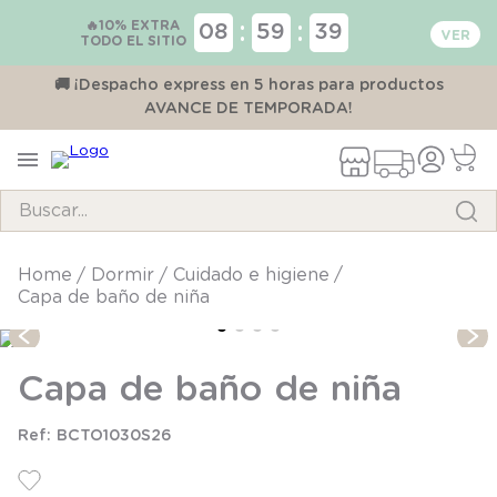
🔥10% EXTRA
:
:
08
59
39
TODO EL SITIO
00
🚚 ¡Despacho express en 5 horas para productos
AVANCE DE TEMPORADA!
Buscar...
TÉRMINOS MÁS BUSCADOS
dormir
cuidado e higiene
Capa de baño de niña
1
.
pijama
2
.
calcetines
Capa de baño de niña
3
.
zapatillas
4
.
body
BCTO1030S26
5
.
manta