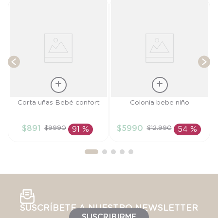
T
Talla
Talla
Corta uñas Bebé confort
Colonia bebe niño
TU
TU
$
891
$
5990
$
9990
$
12
.
990
91 %
54 %
AÑADIR AL
AÑADIR AL
CARRITO
CARRITO
SUSCRÍBETE A NUESTRO NEWSLETTER
SUSCRIBIRME