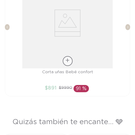
Talla
Corta uñas Bebé confort
TU
$
891
$
9990
91 %
AÑADIR AL CARRITO
Quizás también te encante... 🩶