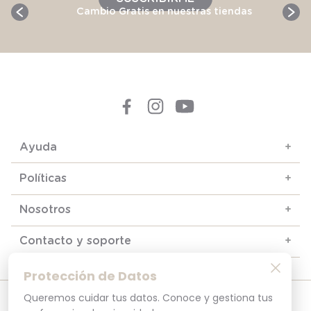
Cambio Gratis en nuestras tiendas
Ayuda
+
Políticas
+
Nosotros
+
Contacto y soporte
+
Protección de Datos
Queremos cuidar tus datos. Conoce y gestiona tus
© 2025. Todos los derechos reservados
Por tu seguridad, recuerda revisar siempre en tu navegador que el sitio que