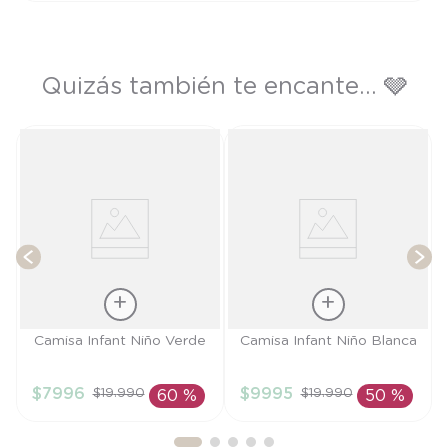
Quizás también te encante... 🩶
de
T
Talla
Talla
Camisa Infant Niño Verde
Camisa Infant Niño Blanca
3A
2A
$
7996
$
9995
$
19
.
990
$
19
.
990
60 %
50 %
AÑADIR AL
AÑADIR AL
CARRITO
CARRITO