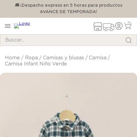
00
🚚 ¡Despacho express en 5 horas para productos
AVANCE DE TEMPORADA!
Buscar...
TÉRMINOS MÁS BUSCADOS
ropa
camisas y blusas
camisa
Camisa Infant Niño Verde
1
.
pijama
2
.
calcetines
3
.
zapatillas
4
.
body
5
.
manta
6
.
panty
7
.
niña