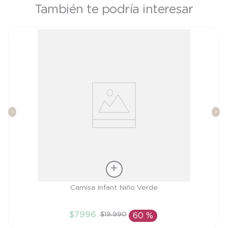
También te podría interesar
Talla
Camisa Infant Niño Verde
3A
$
7996
$
19
.
990
60 %
AÑADIR AL CARRITO