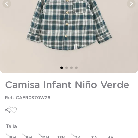
8
.
saco
9
.
saco dormir
10
.
accesorios
Camisa Infant Niño Verde
CAFR0370W26
Talla