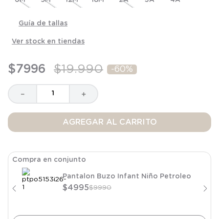
6M
9M
12M
18M
2A
3A
4A
Guía de tallas
Ver stock en tiendas
$
7996
$
19
.
990
-
60%
－
＋
AGREGAR AL CARRITO
Compra en conjunto
Pantalon Buzo Infant Niño Petroleo
$
4995
$
9990