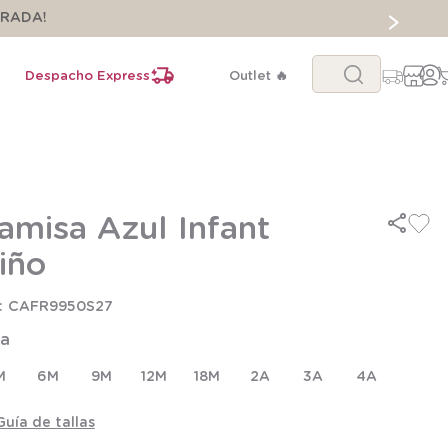
ORADA!
Buscar...
Despacho Express
Outlet 🔥
amisa Azul Infant
iño
CAFR9950S27
la
M
6M
9M
12M
18M
2A
3A
4A
Guía de tallas