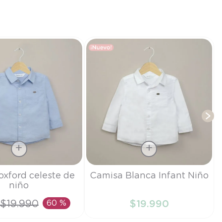
T
Talla
oxford celeste de
Camisa Blanca Infant Niño
niño
6M
$
19
.
990
60 %
$
19
.
990
IR AL CARRITO
AÑADIR AL CARRITO