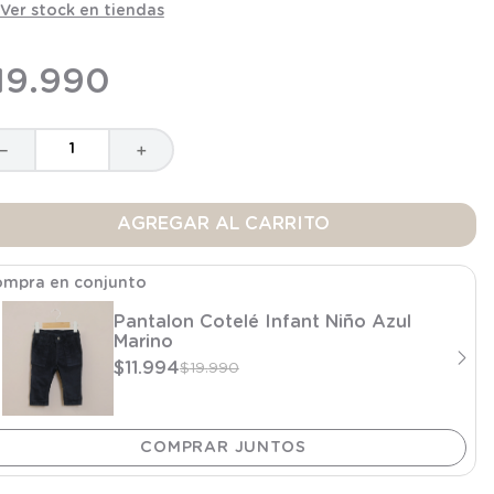
Ver stock en tiendas
19
.
990
－
＋
AGREGAR AL CARRITO
mpra en conjunto
Pantalon Cotelé Infant Niño Azul
Marino
$
11
.
994
$
19
.
990