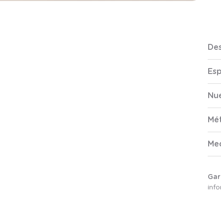
Des
Esp
Nue
Mé
Me
Gar
inf