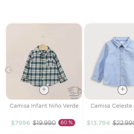
Talla
Talla
Camisa Infant Niño Verde
Camisa Celeste
9M
3A
$
7996
$
19
.
990
60 %
$
13
.
794
$
22
.
99
AÑADIR AL CARRITO
AÑADIR AL CA