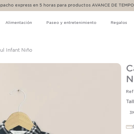
espacho express en 5 horas para productos AVANCE DE TEMP
Alimentación
Paseo y entretenimiento
Regalos
TÉRMINOS MÁS BUSCADOS
1
.
pijama
ul Infant Niño
2
.
calcetines
C
3
.
zapatillas
N
4
.
body
5
.
manta
Tal
6
.
panty
7
.
niña
3
8
.
saco dormir