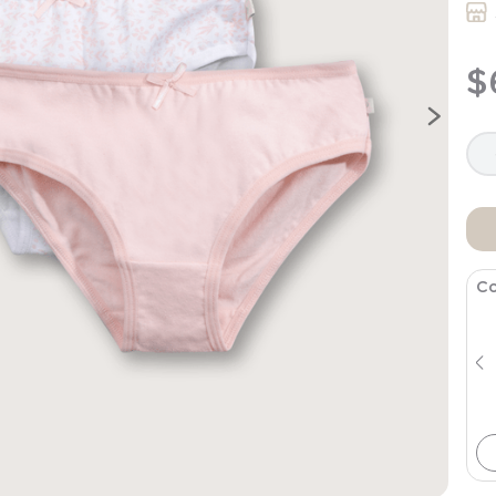
9
.
saco dormir
10
.
poleron
$
Co
Polera Básica Infant Niña Blanca
$
3596
$
8990