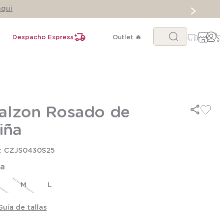
aqui
Buscar...
Despacho Express
Outlet 🔥
alzon Rosado de
iña
CZJS0430S25
la
M
L
Guía de tallas