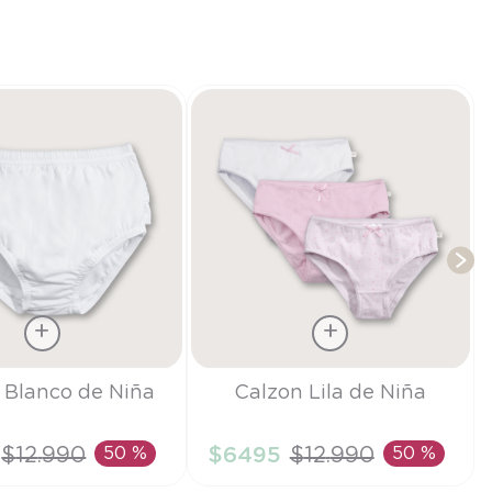
T
Talla
 Blanco de Niña
Calzon Lila de Niña
L
$
12
.
990
50 %
$
6495
$
12
.
990
50 %
IR AL CARRITO
AÑADIR AL CARRITO