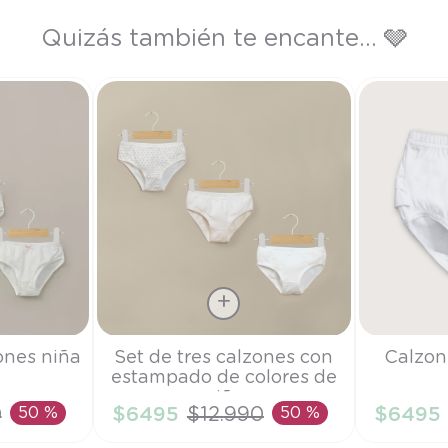
Quizás también te encante... 🩶
Talla
Talla
ones niña
Set de tres calzones con
Calzon
estampado de colores de
S
S
niña
0
50 %
$
6495
$
12
.
990
50 %
$
6495
RRITO
AÑADIR AL CARRITO
AÑAD