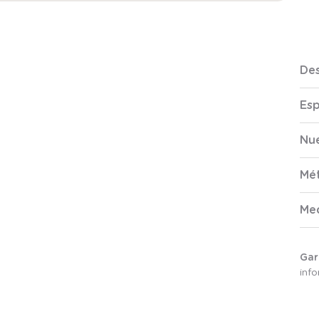
Des
Esp
Nue
Mé
Me
Gar
inf