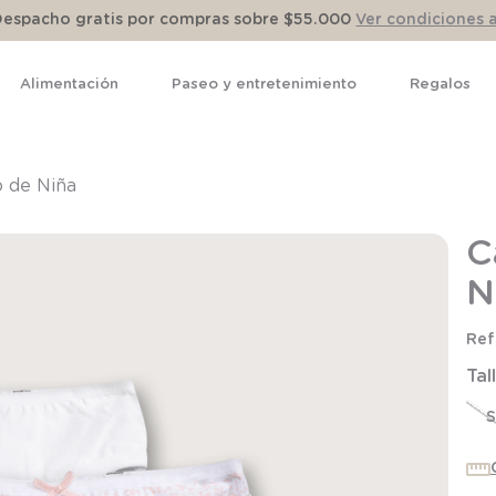
Despacho gratis por compras sobre $55.000
Ver condiciones 
Alimentación
Paseo y entretenimiento
Regalos
TÉRMINOS MÁS BUSCADOS
1
.
pijama
 de Niña
2
.
calcetines
C
3
.
zapatillas
N
4
.
body
5
.
manta
Tal
6
.
panty
7
.
niña
S
8
.
saco