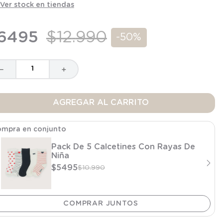
Ver stock en tiendas
6495
$
12
.
990
-
50%
－
＋
AGREGAR AL CARRITO
mpra en conjunto
Pack De 5 Calcetines Con Rayas De
Niña
$
5495
$
10
.
990