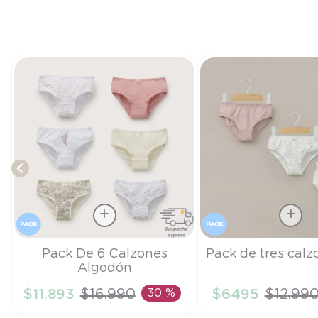
Talla
Talla
Pack De 6 Calzones
Pack de tres calz
Algodón
S
S
$
11
.
893
$
16
.
990
30 %
$
6495
$
12
.
99
AÑADIR AL CARRITO
AÑADIR AL CA