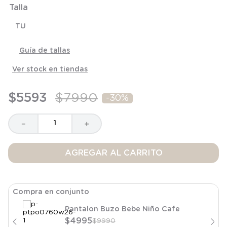
Talla
8
.
saco dormir
9
.
saco
TU
10
.
poleron
Guía de tallas
Ver stock en tiendas
$
5593
$
7990
-
30%
－
＋
AGREGAR AL CARRITO
Compra en conjunto
Pantalon Buzo Bebe Niño Cafe
$
4995
$
9990