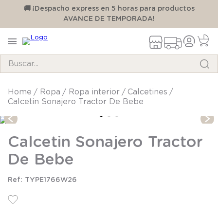
00
🚚 ¡Despacho express en 5 horas para productos
AVANCE DE TEMPORADA!
Buscar...
TÉRMINOS MÁS BUSCADOS
ropa
ropa interior
calcetines
Calcetin Sonajero Tractor De Bebe
1
.
pijama
2
.
calcetines
Calcetin Sonajero Tractor
3
.
zapatillas
De Bebe
4
.
body
5
.
manta
TYPE1766W26
6
.
panty
7
.
niña