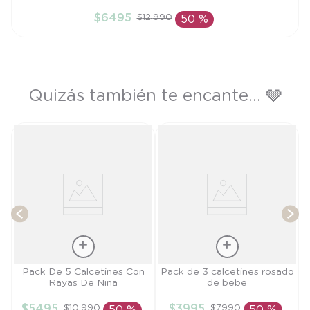
TU
$
6495
$
12
.
990
50 %
AÑADIR AL CARRITO
Quizás también te encante... 🩶
y
T
Talla
Talla
Pack De 5 Calcetines Con
Pack de 3 calcetines rosado
Rayas De Niña
de bebe
6/9M
PR
$
5495
$
3995
$
10
.
990
$
7990