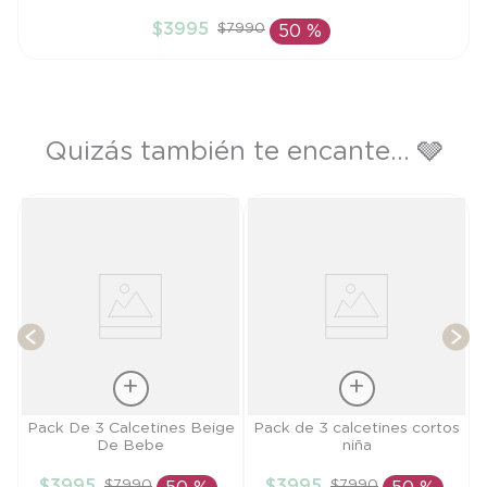
6M
$
3995
$
7990
50 %
AÑADIR AL CARRITO
Quizás también te encante... 🩶
lo
T
Talla
Talla
Pack De 3 Calcetines Beige
Pack de 3 calcetines cortos
De Bebe
niña
PR
4A
$
3995
$
3995
$
7990
$
7990