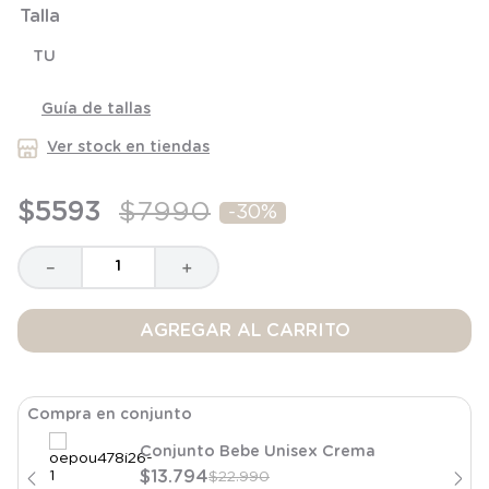
Talla
8
.
saco dormir
9
.
saco
TU
10
.
poleron
Guía de tallas
Ver stock en tiendas
$
5593
$
7990
-
30%
－
＋
AGREGAR AL CARRITO
Compra en conjunto
Conjunto Bebe Unisex Crema
$
13
.
794
$
22
.
990