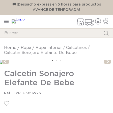
00
🚚 ¡Despacho express en 5 horas para productos
AVANCE DE TEMPORADA!
Buscar...
TÉRMINOS MÁS BUSCADOS
ropa
ropa interior
calcetines
Calcetin Sonajero Elefante De Bebe
1
.
pijama
2
.
calcetines
Calcetin Sonajero
3
.
zapatillas
Elefante De Bebe
4
.
body
5
.
manta
TYPEU309W26
6
.
panty
7
.
niña