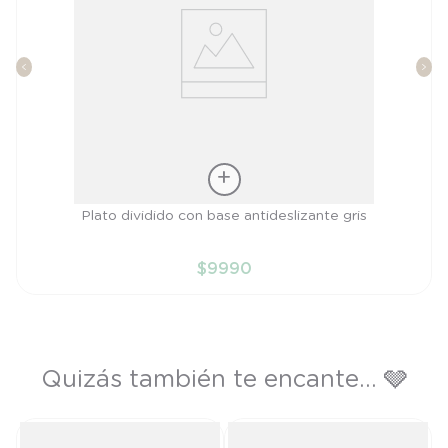
Talla
Plato dividido con base antideslizante gris
TU
$
9990
AÑADIR AL CARRITO
Quizás también te encante... 🩶
s