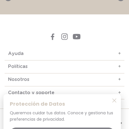
Ayuda
+
Políticas
+
Nosotros
+
Contacto y soporte
+
Protección de Datos
Queremos cuidar tus datos. Conoce y gestiona tus
© 2025. Todos los derechos reservados
preferencias de privacidad.
Por tu seguridad, recuerda revisar siempre en tu navegador que el sitio que
visitas sea la versión oficial. La dirección opaline.cl es la única del sitio oficial de
Opaline.Seguridad y Privacidad Garantizada SSL Secure GlobalSign. Comprar en