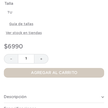
Talla
8
.
saco dormir
9
.
saco
TU
10
.
zapatillas niño
Guía de tallas
Ver stock en tiendas
$
6990
－
＋
AGREGAR AL CARRITO
Descripción