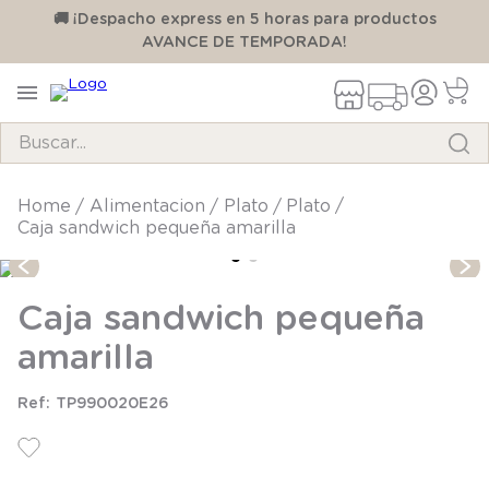
00
🚚 ¡Despacho express en 5 horas para productos
AVANCE DE TEMPORADA!
Buscar...
TÉRMINOS MÁS BUSCADOS
alimentacion
plato
plato
Caja sandwich pequeña amarilla
1
.
pijama
2
.
calcetines
Caja sandwich pequeña
3
.
zapatillas
amarilla
4
.
body
5
.
panty
TP990020E26
6
.
manta
7
.
niña