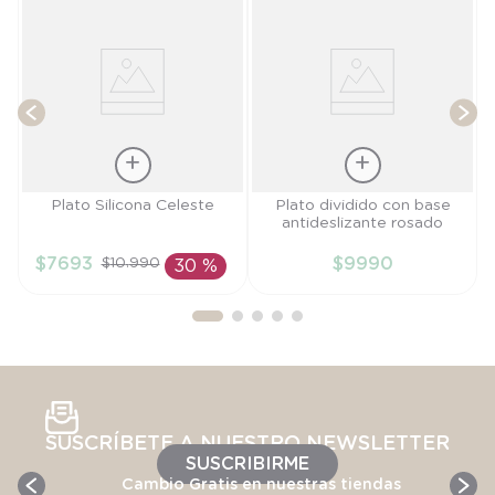
T
Talla
Talla
Plato Silicona Celeste
Plato dividido con base
antideslizante rosado
TU
TU
$
7693
$
9990
$
10
.
990
30 %
AÑADIR AL
AÑADIR AL
CARRITO
CARRITO
SUSCRÍBETE A NUESTRO NEWSLETTER
SUSCRIBIRME
Cambio Gratis en nuestras tiendas