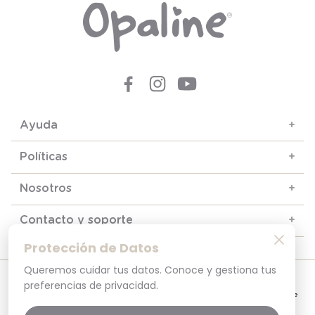
Ayuda
+
Políticas
+
Nosotros
+
Contacto y soporte
+
Protección de Datos
Queremos cuidar tus datos. Conoce y gestiona tus
© 2025. Todos los derechos reservados
preferencias de privacidad.
Por tu seguridad, recuerda revisar siempre en tu navegador que el sitio que
visitas sea la versión oficial. La dirección opaline.cl es la única del sitio oficial de
Opaline.Seguridad y Privacidad Garantizada SSL Secure GlobalSign. Comprar en
opaline.cl es 100% seguro.