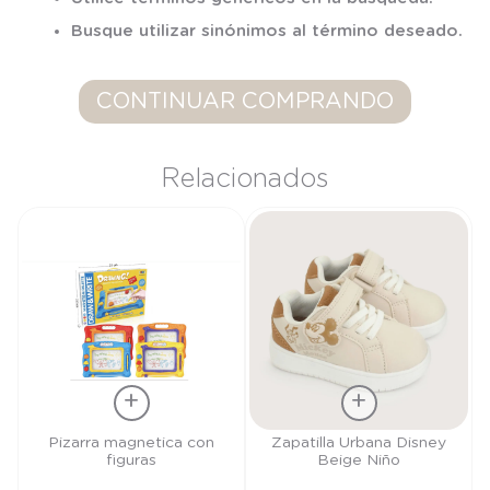
7
.
niña
Busque utilizar sinónimos al término deseado.
8
.
saco dormir
9
.
saco
CONTINUAR COMPRANDO
10
.
zapatillas niño
Relacionados
Talla
Talla
Pizarra magnetica con
Zapatilla Urbana Disney
figuras
Beige Niño
TU
27