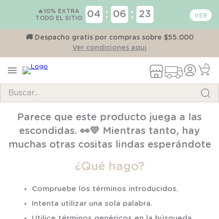
🔥10% EXTRA
:
:
04
06
22
TODO EL SITIO
on
🚚 Despacho gratis por compras sobre $55.000
Ver condiciones aqui
Buscar...
TÉRMINOS MÁS BUSCADOS
Parece que este producto juega a las
1
.
pijama
escondidas. 👀💛 Mientras tanto, hay
2
.
calcetines
muchas otras cositas lindas esperándote
3
.
zapatillas
¿Qué hago?
4
.
body
Compruebe los términos introducidos.
5
.
manta
Intenta utilizar una sola palabra.
6
.
panty
Utilice términos genéricos en la búsqueda.