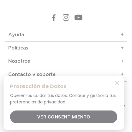
Ayuda
+
Políticas
+
Nosotros
+
Contacto y soporte
+
Protección de Datos
Queremos cuidar tus datos. Conoce y gestiona tus
© 2025. Todos los derechos reservados
preferencias de privacidad.
Por tu seguridad, recuerda revisar siempre en tu navegador que el sitio que
visitas sea la versión oficial. La dirección opaline.cl es la única del sitio oficial de
Opaline.Seguridad y Privacidad Garantizada SSL Secure GlobalSign. Comprar en
opaline.cl es 100% seguro.
VER CONSENTIMIENTO