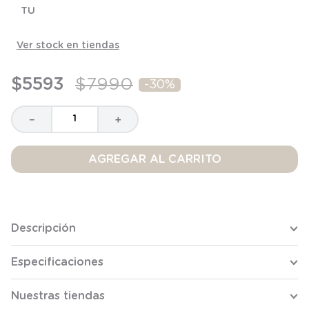
TU
8
.
saco
9
.
saco dormir
Ver stock en tiendas
10
.
poleron
$
5593
$
7990
-
30%
－
＋
AGREGAR AL CARRITO
Descripción
Especificaciones
Nuestras tiendas