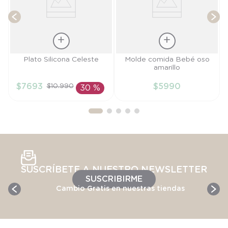
Talla
Talla
Plato Silicona Celeste
Molde comida Bebé oso
amarillo
TU
TU
$
7693
$
5990
$
10
.
990
30 %
AÑADIR AL
AÑADIR AL
CARRITO
CARRITO
SUSCRÍBETE A NUESTRO NEWSLETTER
SUSCRIBIRME
Cambio Gratis en nuestras tiendas