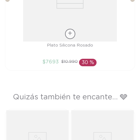
Talla
Plato Silicona Rosado
TU
$
7693
$
10
.
990
30 %
AÑADIR AL CARRITO
Quizás también te encante... 🩶
ca
T