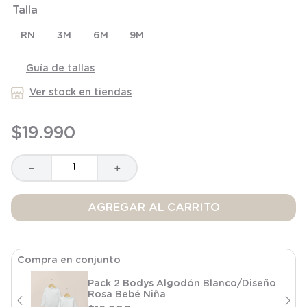
Talla
8
.
saco dormir
9
.
saco
RN
3M
6M
9M
10
.
poleron
Guía de tallas
Ver stock en tiendas
$
19
.
990
－
＋
AGREGAR AL CARRITO
Compra en conjunto
Pack 2 Bodys Algodón Blanco/Diseño
Rosa Bebé Niña