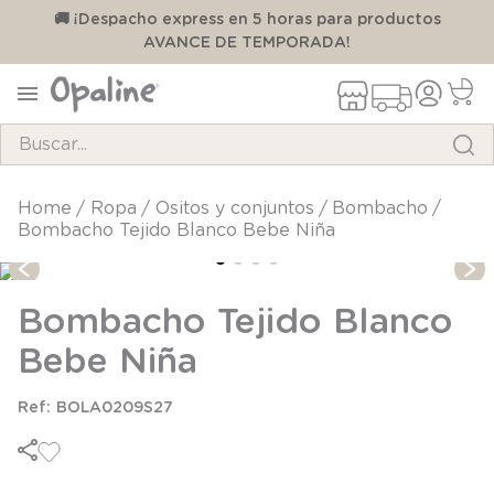
00
🚚 ¡Despacho express en 5 horas para productos
AVANCE DE TEMPORADA!
Buscar...
TÉRMINOS MÁS BUSCADOS
ropa
ositos y conjuntos
bombacho
Bombacho Tejido Blanco Bebe Niña
1
.
pijama
2
.
calcetines
Bombacho Tejido Blanco
3
.
zapatillas
Bebe Niña
4
.
body
5
.
manta
BOLA0209S27
6
.
panty
7
.
niña