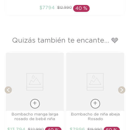
3M
$
7794
$
12
.
990
40 %
AÑADIR AL CARRITO
Quizás también te encante... 🩶
é
B
T
Talla
Talla
Bombacho manga larga
Bombacho de niña abeja
rosado de bebé niña
Rosado
6M
RN
$
13
.
794
$
7996
$
22
.
990
$
19
.
990