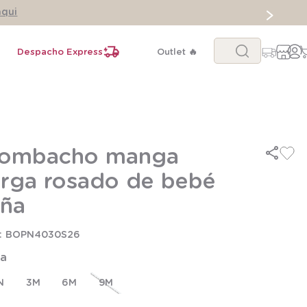
aqui
Buscar...
Despacho Express
Outlet 🔥
ombacho manga
arga rosado de bebé
iña
BOPN4030S26
la
N
3M
6M
9M