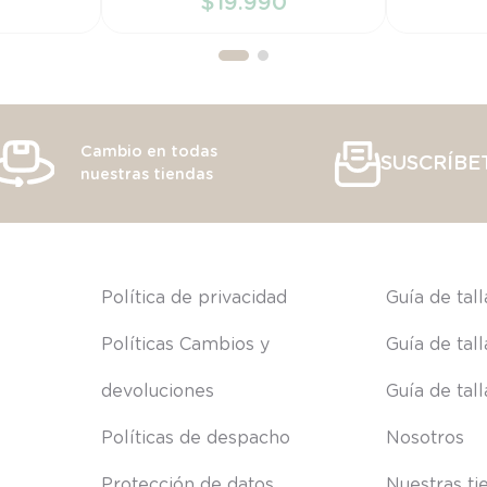
0
$
19
.
990
RRITO
AÑADIR AL CARRITO
AÑAD
Cambio en todas
SUSCRÍBE
nuestras tiendas
s
Política de privacidad
Guía de tal
Políticas Cambios y 
Guía de tal
devoluciones
Guía de tal
Políticas de despacho
Nosotros
Protección de datos
Nuestras ti