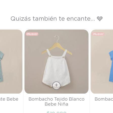
Quizás también te encante... 🩶
Talla
Talla
te Bebe
Bombacho Tejido Blanco
Bombac
Bebe Niña
RN
RN