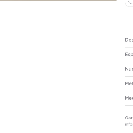
Des
Esp
Nue
Mé
Me
Gar
inf