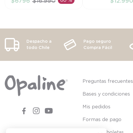
$
6796
$
16
.
990
60 %
$
12
.
99
AÑADIR AL CARRITO
AÑADIR AL CA
Despacho a
Pago seguro
todo Chile
Compra Fácil
Preguntas frecuente
Bases y condiciones
Mis pedidos
Formas de pago
Consultar boletas