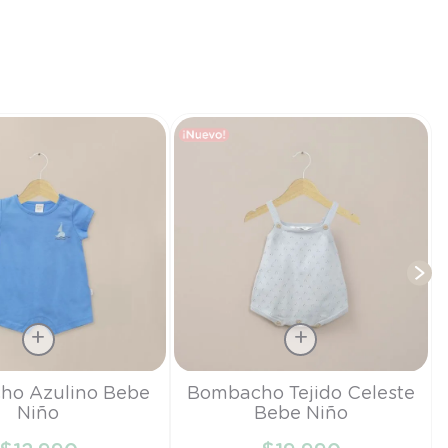
T
Talla
ho Azulino Bebe
Bombacho Tejido Celeste
Niño
Bebe Niño
RN