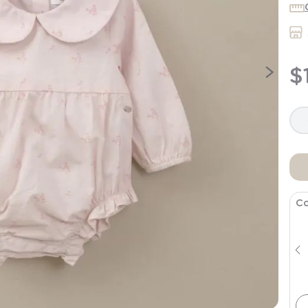
9
.
saco dormir
10
.
poleron
$
Co
Oso Bebe Niña Blanco
$
11
.
994
$
19
.
990