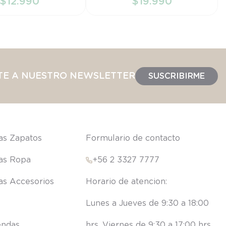
$
12
.
990
$
19
.
990
IR AL CARRITO
AÑADIR AL CARRITO
TE A NUESTRO NEWSLETTER
SUSCRIBIRME
las Zapatos
Formulario de contacto
las Ropa
+56 2 3327 7777
las Accesorios
Lunes a Jueves de 9:30 a 18:00 
endas
hrs. Viernes de 9:30 a 17:00 hrs.