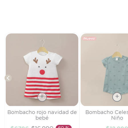
Talla
Talla
Bombacho rojo navidad de
Bombacho Celes
bebé
Niño
3M
RN