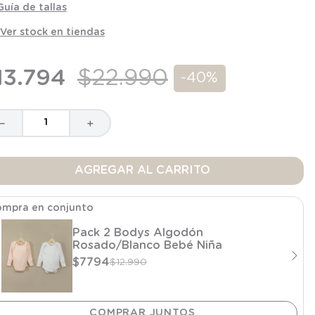
Guía de tallas
Ver stock en tiendas
13
.
794
$
22
.
990
-
40%
－
＋
AGREGAR AL CARRITO
mpra en conjunto
Pack 2 Bodys Algodón
Rosado/Blanco Bebé Niña
$
7794
$
12
.
990