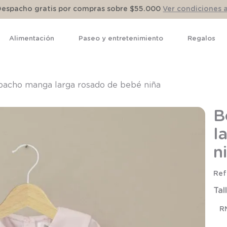
Despacho gratis por compras sobre $55.000
Ver condiciones 
Alimentación
Paseo y entretenimiento
Regalos
TÉRMINOS MÁS BUSCADOS
1
.
pijama
acho manga larga rosado de bebé niña
2
.
calcetines
B
3
.
zapatillas
l
4
.
body
n
5
.
manta
6
.
panty
Tal
7
.
niña
8
.
saco
R