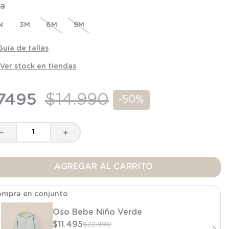
la
N
3M
6M
9M
Guía de tallas
Ver stock en tiendas
7495
$
14
.
990
-
50%
－
＋
AGREGAR AL CARRITO
mpra en conjunto
Oso Bebe Niño Verde
$
11
.
495
$
22
.
990