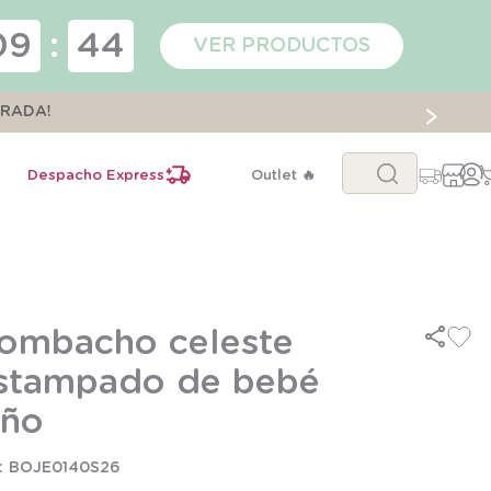
09
:
44
VER PRODUCTOS
ORADA!
Buscar...
Despacho Express
Outlet 🔥
ombacho celeste
stampado de bebé
iño
BOJE0140S26