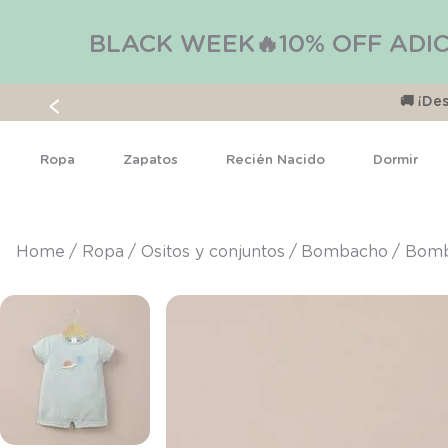
BLACK WEEK🔥10% OFF ADIC
🚚 ¡D
Ropa
Zapatos
Recién Nacido
Dormir
ropa
ositos y conjuntos
bombacho
Bomb