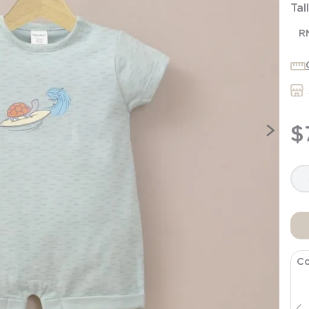
Tal
7
.
niña
8
.
saco dormir
R
9
.
saco
10
.
zapatillas niño
$
Co
Body Blanco de Bebé Niño
$
6495
$
12
.
990