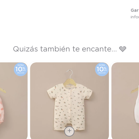
Gar
inf
Quizás también te encante... 🩶