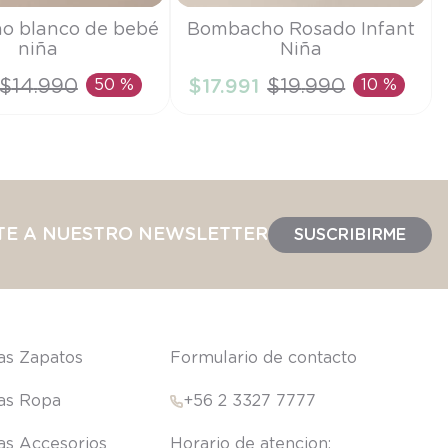
Talla
o blanco de bebé
Bombacho Rosado Infant
niña
Niña
6M
$
14
.
990
50 %
$
17
.
991
$
19
.
990
10 %
IR AL CARRITO
AÑADIR AL CARRITO
TE A NUESTRO NEWSLETTER
SUSCRIBIRME
las Zapatos
Formulario de contacto
las Ropa
+56 2 3327 7777
las Accesorios