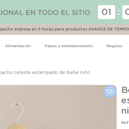
01
:
IONAL EN TODO EL SITIO
espacho express en 5 horas para productos AVANCE DE TEMP
Alimentación
Paseo y entretenimiento
Regalos
TÉRMINOS MÁS BUSCADOS
1
.
pijama
acho celeste estampado de bebé niño
2
.
calcetines
B
3
.
zapatillas
e
4
.
body
n
5
.
manta
6
.
panty