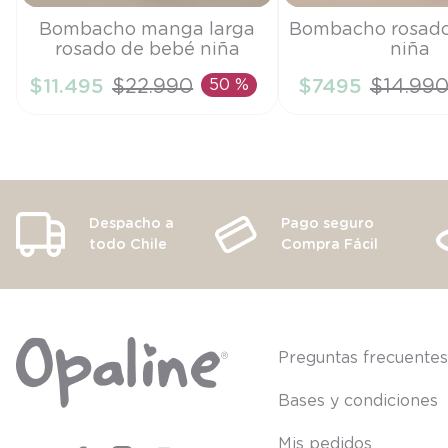
Talla
Talla
Bombacho manga larga
Bombacho rosado
rosado de bebé niña
niña
6M
9M
$
11
.
495
$
22
.
990
50 %
$
7495
$
14
.
99
AÑADIR AL CARRITO
AÑADIR AL CA
Despacho a
Pago seguro
todo Chile
Compra Fácil
Preguntas frecuente
Bases y condiciones
Mis pedidos