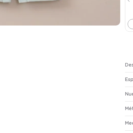
Des
Esp
Nue
Mé
Me