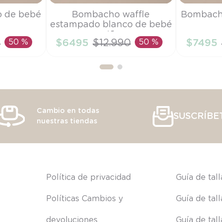
Talla
Talla
 de bebé
Bombacho waffle
Bombach
estampado blanco de bebé
6M
6M
niña
0
50 %
$
6495
$
12
.
990
50 %
$
7495
RRITO
AÑADIR AL CARRITO
AÑAD
Cambio en todas
SUSCRÍBE
nuestras tiendas
s
Política de privacidad
Guía de tal
Políticas Cambios y 
Guía de tal
devoluciones
Guía de tal