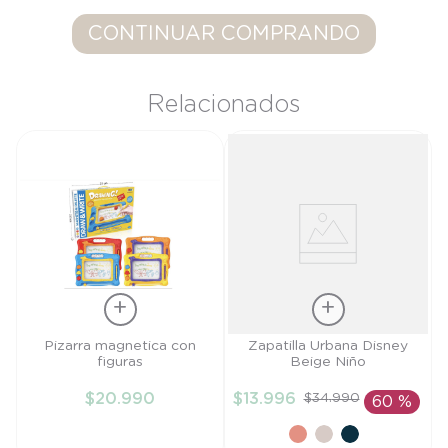
9
.
saco dormir
CONTINUAR COMPRANDO
10
.
accesorios
Relacionados
Talla
Talla
Pizarra magnetica con
Zapatilla Urbana Disney
figuras
Beige Niño
TU
27
$
20
.
990
$
13
.
996
$
34
.
990
60 %
AÑADIR AL
AÑADIR AL
CARRITO
CARRITO