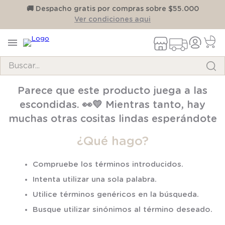
on
🚚 Despacho gratis por compras sobre $55.000
Ver condiciones aqui
Buscar...
TÉRMINOS MÁS BUSCADOS
Parece que este producto juega a las
1
.
pijama
escondidas. 👀💛 Mientras tanto, hay
2
.
calcetines
muchas otras cositas lindas esperándote
3
.
zapatillas
¿Qué hago?
4
.
body
Compruebe los términos introducidos.
5
.
manta
Intenta utilizar una sola palabra.
6
.
panty
Utilice términos genéricos en la búsqueda.
7
.
niña
Busque utilizar sinónimos al término deseado.
8
.
saco