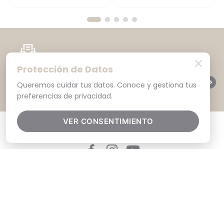
SUSCRÍBETE A NUESTRO NEWSLETTER
Protección de Datos
SUSCRIBIRME
Cambio Gratis en nuestras tiendas
Queremos cuidar tus datos. Conoce y gestiona tus
preferencias de privacidad.
VER CONSENTIMIENTO
Ayuda
+
Políticas
+