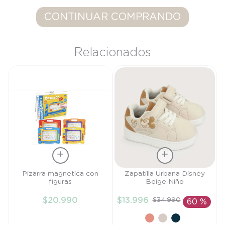
9
.
saco dormir
CONTINUAR COMPRANDO
10
.
poleron
Relacionados
Talla
Talla
Pizarra magnetica con
Zapatilla Urbana Disney
figuras
Beige Niño
TU
27
$
20
.
990
$
13
.
996
$
34
.
990
60 %
AÑADIR AL
AÑADIR AL
CARRITO
CARRITO