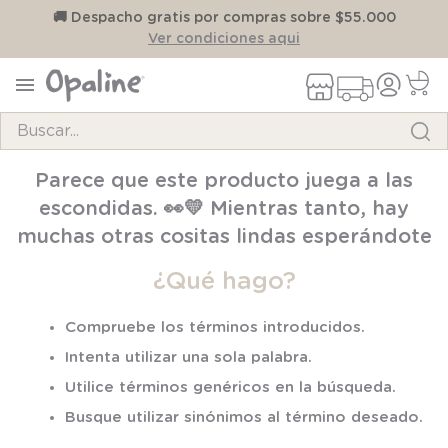
on
🚚 Despacho gratis por compras sobre $55.000
Ver condiciones aqui
Buscar...
TÉRMINOS MÁS BUSCADOS
Parece que este producto juega a las
1
.
pijama
escondidas. 👀💛 Mientras tanto, hay
2
.
calcetines
muchas otras cositas lindas esperándote
3
.
zapatillas
¿Qué hago?
4
.
body
Compruebe los términos introducidos.
5
.
manta
Intenta utilizar una sola palabra.
6
.
panty
Utilice términos genéricos en la búsqueda.
7
.
niña
Busque utilizar sinónimos al término deseado.
8
.
saco