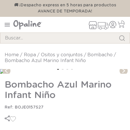
00
🚚 ¡Despacho express en 5 horas para productos
AVANCE DE TEMPORADA!
Buscar...
TÉRMINOS MÁS BUSCADOS
ropa
ositos y conjuntos
bombacho
Bombacho Azul Marino Infant Niño
1
.
pijama
2
.
calcetines
Bombacho Azul Marino
3
.
zapatillas
Infant Niño
4
.
body
5
.
manta
BOJE0157S27
6
.
panty
7
.
niña