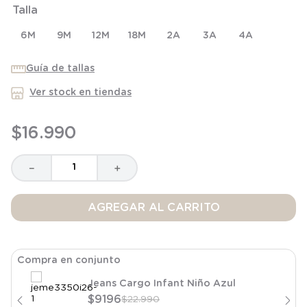
Talla
8
.
saco dormir
9
.
saco
6M
9M
12M
18M
2A
3A
4A
10
.
poleron
Guía de tallas
Ver stock en tiendas
$
16
.
990
－
＋
AGREGAR AL CARRITO
Compra en conjunto
Jeans Cargo Infant Niño Azul
$
9196
$
22
.
990