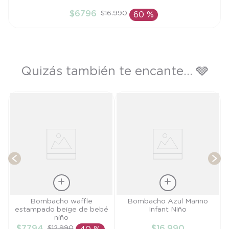
3M
$
6796
$
16
.
990
60 %
AÑADIR AL CARRITO
Quizás también te encante... 🩶
é
B
T
Talla
Talla
Bombacho waffle
Bombacho Azul Marino
estampado beige de bebé
Infant Niño
3M
6M
niño
$
7794
$
16
.
990
$
12
.
990