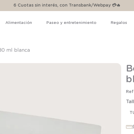
6 Cuotas sin interés, con Transbank/Webpay 💳🔥
Alimentación
Paseo y entretenimiento
Regalos
TÉRMINOS MÁS BUSCADOS
1
.
pijama
680 ml blanca
2
.
calcetines
B
3
.
zapatillas
b
4
.
body
5
.
manta
Tal
6
.
panty
7
.
niña
T
8
.
saco dormir