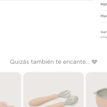
Mé
Me
Gar
inf
Quizás también te encante... 🩶