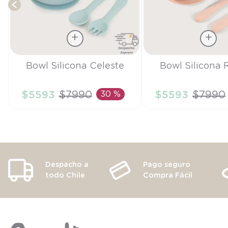
Talla
Talla
Bowl Silicona Celeste
Bowl Silicona 
TU
TU
$
5593
$
7990
30 %
$
5593
$
7990
AÑADIR AL CARRITO
AÑADIR AL CA
Despacho a
Pago seguro
todo Chile
Compra Fácil