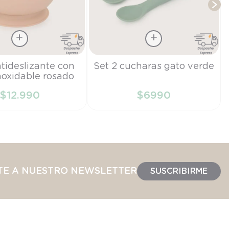
Talla
tideslizante con
Set 2 cucharas gato verde
noxidable rosado
TU
$
12
.
990
$
6990
IR AL CARRITO
AÑADIR AL CARRITO
TE A NUESTRO NEWSLETTER
SUSCRIBIRME