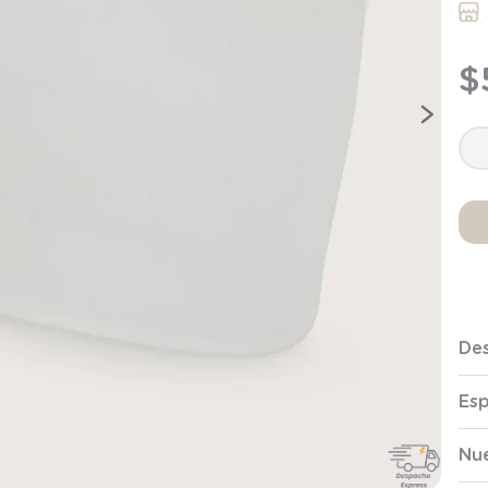
9
.
saco
10
.
zapatillas niño
$
Des
Esp
Nue