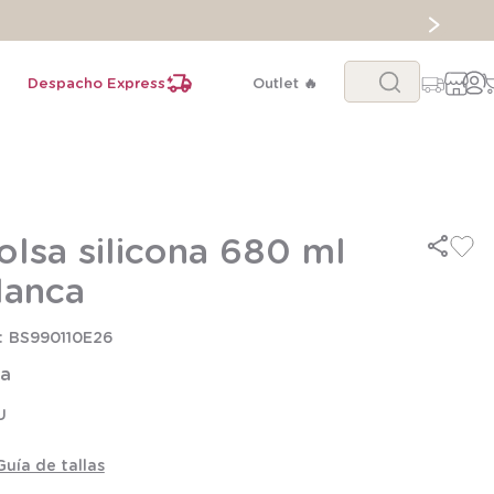
Buscar...
Despacho Express
Outlet 🔥
olsa silicona 680 ml
lanca
BS990110E26
la
U
Guía de tallas