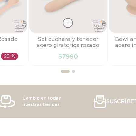
Talla
Talla
Rosado
Set cuchara y tenedor
Bowl an
acero giratorios rosado
acero i
TU
TU
30 %
$
7990
RRITO
AÑADIR AL CARRITO
AÑAD
Cambio en todas
SUSCRÍBE
nuestras tiendas