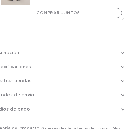
cripción
ecificaciones
stras tiendas
todos de envío
dios de pago
antía del producto
: 6 meses desde la fecha de compra. Más