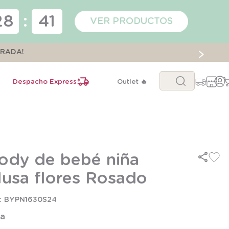
28
:
41
VER PRODUCTOS
ORADA!
Buscar...
Despacho Express
Outlet 🔥
ody de bebé niña
lusa flores Rosado
BYPN1630S24
la