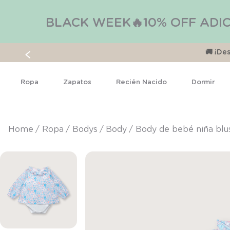
BLACK WEEK🔥10% OFF ADIC
🚚 ¡D
Ropa
Zapatos
Recién Nacido
Dormir
ropa
bodys
body
Body de bebé niña blu