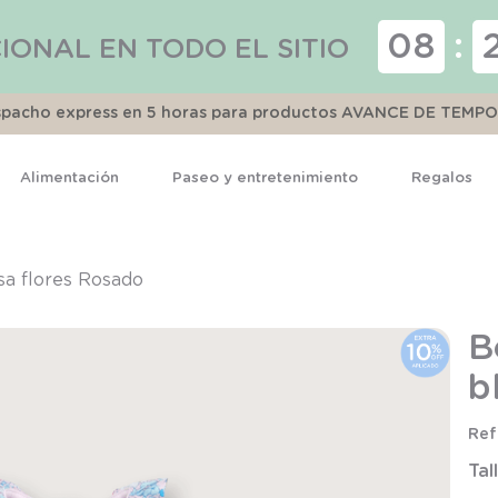
08
:
IONAL EN TODO EL SITIO
espacho express en 5 horas para productos AVANCE DE TEMP
Alimentación
Paseo y entretenimiento
Regalos
TÉRMINOS MÁS BUSCADOS
1
.
pijama
sa flores Rosado
2
.
calcetines
B
3
.
zapatillas
b
4
.
body
5
.
manta
Tal
6
.
panty