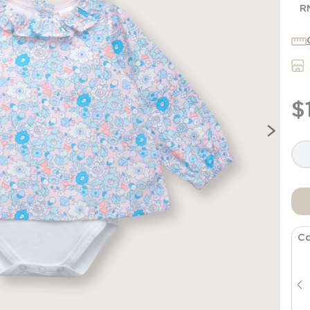
7
.
niña
R
8
.
saco dormir
9
.
saco
10
.
zapatillas niño
$
Co
Pantalon Bebe Niña Azul
$
9995
$
19
.
990