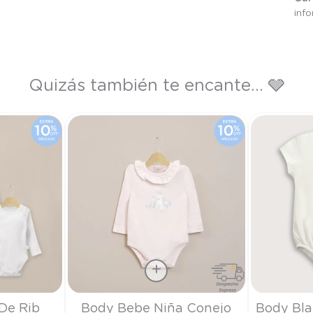
inf
Quizás también te encante... 🩶
Talla
Talla
De Rib
Body Bebe Niña Conejo
Body Bla