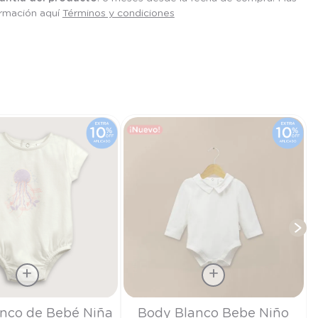
ormación aquí
Términos y condiciones
T
Talla
nco de Bebé Niña
Body Blanco Bebe Niño