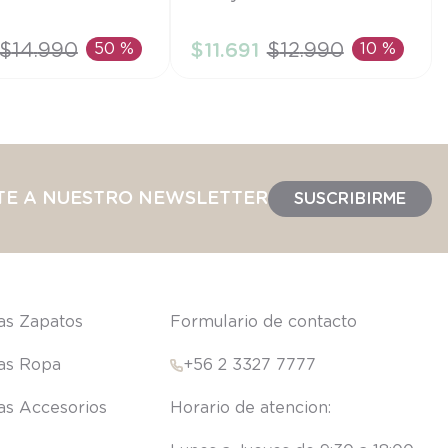
RN
$
14
.
990
50 %
$
11
.
691
$
12
.
990
10 %
IR AL CARRITO
AÑADIR AL CARRITO
TE A NUESTRO NEWSLETTER
SUSCRIBIRME
las Zapatos
Formulario de contacto
las Ropa
+56 2 3327 7777
las Accesorios