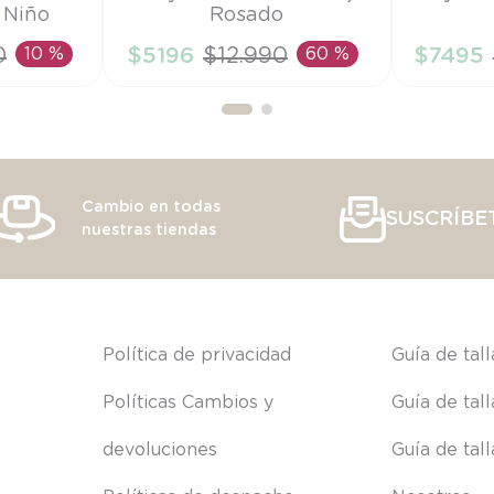
 Niño
Rosado
9M
6M
0
10 %
$
5196
$
12
.
990
60 %
$
7495
RRITO
AÑADIR AL CARRITO
AÑAD
Cambio en todas
SUSCRÍBE
nuestras tiendas
s
Política de privacidad
Guía de tal
Políticas Cambios y 
Guía de tal
devoluciones
Guía de tal