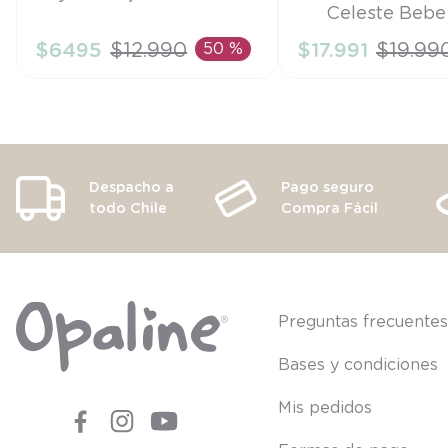
Celeste Bebe
6M
PR
$
6495
$
12
.
990
50 %
$
17
.
991
$
19
.
99
AÑADIR AL CARRITO
AÑADIR AL CA
Despacho a
Pago seguro
todo Chile
Compra Fácil
Preguntas frecuente
Bases y condiciones
Mis pedidos