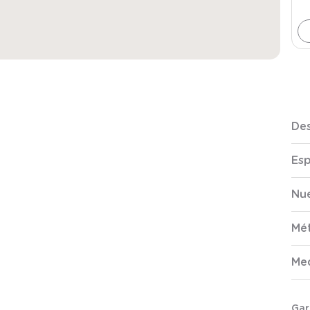
Des
Esp
Nue
Mé
Me
Gar