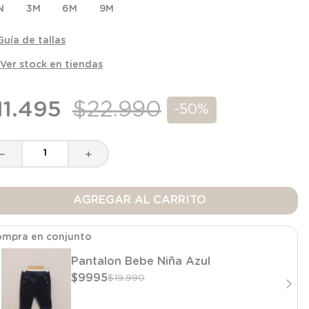
N
3M
6M
9M
Guía de tallas
Ver stock en tiendas
11
.
495
$
22
.
990
-
50%
－
＋
AGREGAR AL CARRITO
mpra en conjunto
Pantalon Bebe Niña Azul
$
9995
$
19
.
990