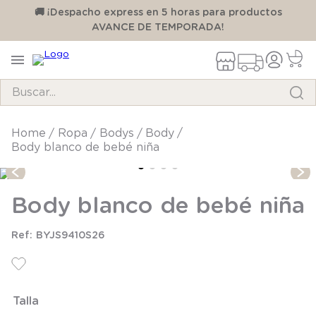
00
🚚 ¡Despacho express en 5 horas para productos
AVANCE DE TEMPORADA!
Buscar...
TÉRMINOS MÁS BUSCADOS
ropa
bodys
body
Body blanco de bebé niña
1
.
pijama
2
.
calcetines
Body blanco de bebé niña
3
.
zapatillas
4
.
body
BYJS9410S26
5
.
manta
6
.
panty
Talla
7
.
niña