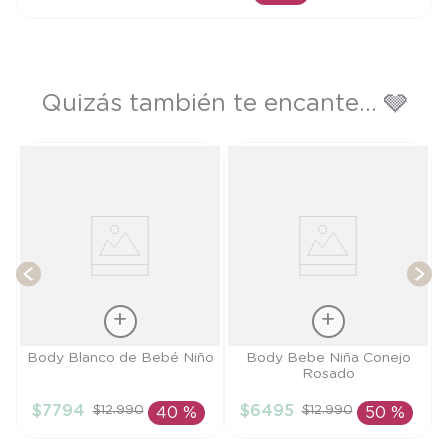
AÑADIR AL CARRITO
Quizás también te encante... 🩶
T
Talla
Talla
Body Blanco de Bebé Niño
Body Bebe Niña Conejo
Rosado
9M
18M
$
7794
$
6495
$
12
.
990
$
12
.
990
40 %
50 %
AÑADIR AL
AÑADIR AL
CARRITO
CARRITO