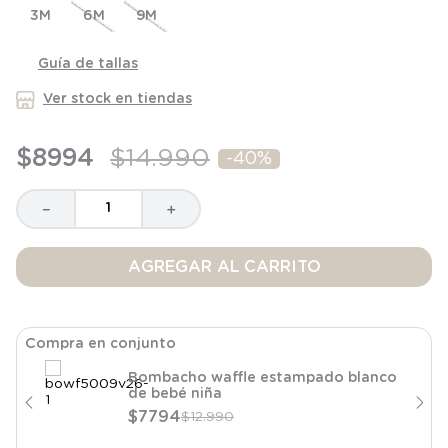
3M
8
.
saco
6M
9M
9
.
saco dormir
Guía de tallas
10
.
poleron
Ver stock en tiendas
$
8994
$
14
.
990
-
40%
－
＋
AGREGAR AL CARRITO
Compra en conjunto
Bombacho waffle estampado blanco
de bebé niña
$
7794
$
12
.
990