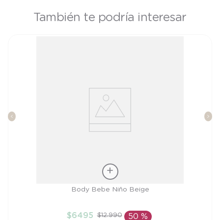
También te podría interesar
Talla
Body Bebe Niño Beige
3M
$
6495
$
12
.
990
50 %